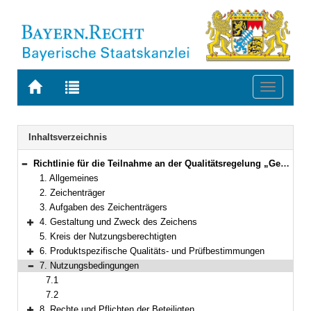
Zur
Zur
Toggle
Startseite
Trefferliste
navigati
von
der
BAYERN.RECHT
letzten
Navigation
Inhaltsverzeichnis
Suche
Richtlinie für die Teilnahme an der Qualitätsregelung „Geprüfte Qualität“
Bereich reduzieren
1. Allgemeines
2. Zeichenträger
3. Aufgaben des Zeichenträgers
4. Gestaltung und Zweck des Zeichens
Bereich erweitern
5. Kreis der Nutzungsberechtigten
6. Produktspezifische Qualitäts- und Prüfbestimmungen
Bereich erweitern
7. Nutzungsbedingungen
Bereich reduzieren
7.1
7.2
8. Rechte und Pflichten der Beteiligten