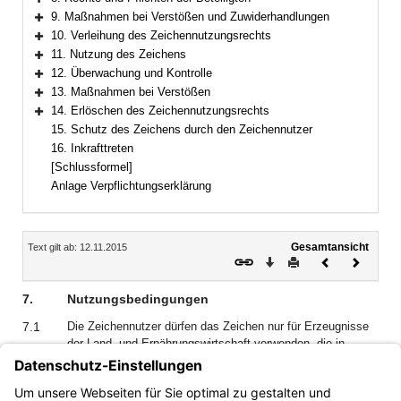
Bereich erweitern
9. Maßnahmen bei Verstößen und Zuwiderhandlungen
Bereich erweitern
10. Verleihung des Zeichennutzungsrechts
Bereich erweitern
11. Nutzung des Zeichens
Bereich erweitern
12. Überwachung und Kontrolle
Bereich erweitern
13. Maßnahmen bei Verstößen
Bereich erweitern
14. Erlöschen des Zeichennutzungsrechts
Bereich erweitern
15. Schutz des Zeichens durch den Zeichennutzer
16. Inkrafttreten
[Schlussformel]
Anlage Verpflichtungserklärung
Inhalt
Gesamtansicht
Text gilt ab: 12.11.2015
Download
Drucken
Vorheriges
Nächste
Dokument
Dokume
7.
Nutzungsbedingungen
7.1
Die Zeichennutzer dürfen das Zeichen nur für Erzeugnisse
der Land- und Ernährungswirtschaft verwenden, die in
dieser Richtlinie aufgeführt sind.
7.2
Das Recht zur Führung des Zeichens ist nach dieser