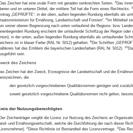
2
Das Zeichen hat eine ovale Form mit geraden senkrechten Seiten.
Das inner
3
beren und im unteren Drittel, der mittlere Teil hat die Form eines Rechtecks.
intrag „GEPRÜFTE“; in der oben, außen liegenden Rundung ebenfalls als umla
4
taatsministerium für Ernährung, Landwirtschaft und Forsten“.
Im Mittelteil s
on seiner oberen Begrenzung nach unten verlaufend die Regions- bzw. Landes
nnenliegenden Rundung erscheint der umlaufende Schriftzug der Region oder
nion); in der unten, außen liegenden Rundung ebenfalls als umlaufender Schri
8
eichens ist in blauer Farbe (RAL Nr. 5012) gehalten.
Die Schriften „GEPRÜFT
10
albkreis hat das Emblem die bayerischen Landesfarben (RAL Nr. 5012).
Da
usgeführt sein.
weck des Zeichens
as Zeichen hat den Zweck, Erzeugnisse der Landwirtschaft und der Ernährung
ennzeichnen, die
den gesetzlich vorgeschriebenen Qualitätsnormen genügen und zusätzl
soweit gesetzlich vorgeschriebene Qualitätsnormen nicht gelten, besond
reis der Nutzungsberechtigten
Der Zeichenträger vergibt die Lizenz zur Nutzung des Zeichens an Organisa
and- und Ernährungswirtschaft, welche die Durchführung der nach dieser Richt
2
3
Lizenznehmer).
Diese Richtlinie ist Bestandteil des Lizenzvertrags.
Das Rec