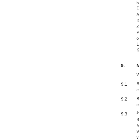
b
Ü
A
f
Z
P
o
L
K
9.
M
W
9.1
B
e
9.2
B
e
1
9.3
B
M
9
v