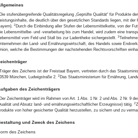
llgemeines
Die stufenübergreifende Qualitätsregelung „Geprüfte Qualität“ für Produkte de
eistungsinhalte, die deutlich über den gesetzlichen Standards liegen, mit de
2
ayern).
Durch die Einbindung aller Stufen der Lebensmittelkette, von der Futt
ie Lebensmittelbe- und ‑verarbeitung bis zum Handel, wird zudem eine transp
3
ebensmittel vom Feld und Stall bis zur Ladentheke sichergestellt.
Teilnehme
nternehmen der Land- und Ernährungswirtschaft, des Handels sowie Endverka
nion, welche die Bestimmungen der nachstehenden Rechtsvorschriften einhal
eichenträger
Träger des Zeichens ist der Freistaat Bayern, vertreten durch das Staatsminis
2
0539 München, Ludwigstraße 2.
Das Staatsministerium für Ernährung, Landw
ufgaben des Zeichenträgers
Der Zeichenträger wird im Rahmen von Art. 1 Abs. 1 Nr. 2 und Abs. 2 Nr. 9 d
2
ualität und Absatz land- und ernährungswirtschaftlicher Erzeugnisse) tätig.
Z
rodukte von hoher gesicherter Qualität herzustellen, zu sichern und zu verma
estaltung und Zweck des Zeichens
orm des Zeichens