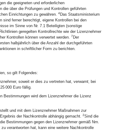
gen die geeigneten und erforderlichen
n die über die Prüfungen und Kontrollen geführten
4
lichen Einrichtungen zu gewähren.
Das Staatsministerium
 sind ferner berechtigt, eigene Kontrollen bei den
sse im Sinne von Nr. 7.1 Beteiligten (sonstige
Richtlinien geregelten Kontrollrechte wie der Lizenznehmer
7
her Kontrollen können verwertet werden.
Der
sten halbjährlich über die Anzahl der durchgeführten
ktionen in schriftlicher Form zu berichten.
en, so gilt Folgendes:
ehmer, soweit er dies zu vertreten hat, verwarnt; bei
25 000 Euro fällig.
en Bestimmungen wird dem Lizenznehmer die Lizenz
estellt und mit dem Lizenznehmer Maßnahmen zur
2
om Ergebnis der Nachkontrolle abhängig gemacht.
Sind die
en die Bestimmungen gegen den Lizenznehmer gemäß Nrn.
 zu verantworten hat, kann eine weitere Nachkontrolle