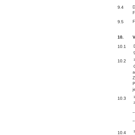
9.4
D
F
9.5
F
10.
V
10.1
10.2
a
Z
P
j
10.3
–
–
10.4