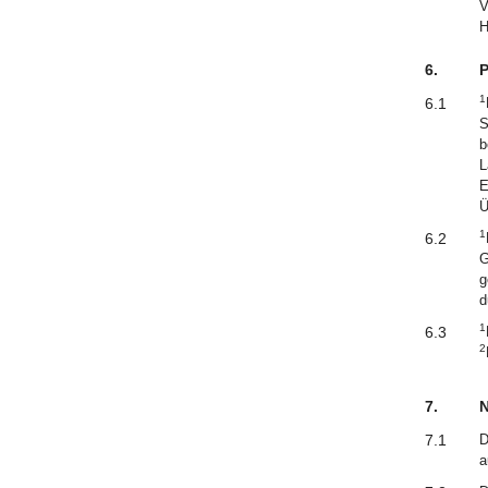
V
H
6.
P
1
6.1
S
b
L
E
Ü
1
6.2
G
g
d
1
6.3
2
7.
N
7.1
D
a