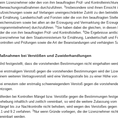
eim Lizenznehmer oder den von ihm beauftragten Prüf- und Kontrolleinrichtun
3
berwachungsmaßnahmen durchzuführen.
Insbesondere sind ihnen Einsicht i
ufzeichnungen sowie auf Verlangen uneingeschränkter Zutritt zu den betrieb
ür Ernährung, Landwirtschaft und Forsten oder die von ihm beauftragten Stellen
eichennutzern sowie bei allen an der Erzeugung und Vermarktung der Erzeugni
5
rogrammteilnehmer) durchzuführen.
Sie haben dabei die gleichen, in diesen 
6
der die von ihm beauftragten Prüf- und Kontrollstellen.
Die Ergebnisse amtlic
izenznehmer hat dem Staatsministerium für Ernährung, Landwirtschaft und For
ontrollen und Prüfungen sowie die Art der Beanstandungen und verhängten San
aßnahmen bei Verstößen und Zuwiderhandlungen
ird festgestellt, dass die vorstehenden Bestimmungen nicht eingehalten werd
ei erstmaligem Verstoß gegen die vorstehenden Bestimmungen wird der Lizenzn
inem weiteren Vertragsverstoß wird eine Vertragsstrafe bis zu einer Höhe von 
ei erneutem oder erstmalig schwerwiegendem Verstoß gegen die vorstehend
ntzogen.
Werden bei Kontrollen Mängel bzw. Verstöße gegen die Bestimmungen festg
ehebung inhaltlich und zeitlich vereinbart, so wird die weitere Zulassung v
ängel bis zur Nachkontrolle nicht behoben, wird wegen des Verstoßes geg
3
.1 und 9.2 verfahren.
Nur wenn Gründe vorliegen, die der Lizenznehmer nicht
ereinbart werden.