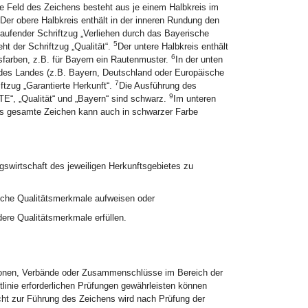
e Feld des Zeichens besteht aus je einem Halbkreis im
Der obere Halbkreis enthält in der inneren Rundung den
ufender Schriftzug „Verliehen durch das Bayerische
5
teht der Schriftzug „Qualität“.
Der untere Halbkreis enthält
6
farben, z.B. für Bayern ein Rautenmuster.
In der unten
 des Landes (z.B. Bayern, Deutschland oder Europäische
7
ftzug „Garantierte Herkunft“.
Die Ausführung des
9
E“, „Qualität“ und „Bayern“ sind schwarz.
Im unteren
s gesamte Zeichen kann auch in schwarzer Farbe
swirtschaft des jeweiligen Herkunftsgebietes zu
iche Qualitätsmerkmale aufweisen oder
ere Qualitätsmerkmale erfüllen.
tionen, Verbände oder Zusammenschlüsse im Bereich der
linie erforderlichen Prüfungen gewährleisten können
ht zur Führung des Zeichens wird nach Prüfung der