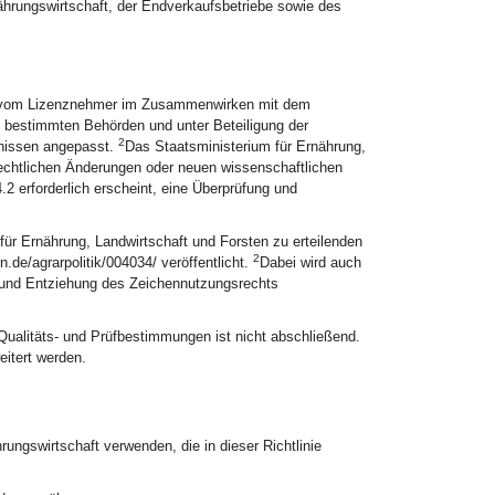
rungswirtschaft, der Endverkaufsbetriebe sowie des
en vom Lizenznehmer im Zusammenwirken mit dem
m bestimmten Behörden und unter Beteiligung der
2
rnissen angepasst.
Das Staatsministerium für Ernährung,
rechtlichen Änderungen oder neuen wissenschaftlichen
 erforderlich erscheint, eine Überprüfung und
ür Ernährung, Landwirtschaft und Forsten zu erteilenden
2
.de/agrarpolitik/004034/ veröffentlicht.
Dabei wird auch
 und Entziehung des Zeichennutzungsrechts
n Qualitäts- und Prüfbestimmungen ist nicht abschließend.
eitert werden.
ungswirtschaft verwenden, die in dieser Richtlinie