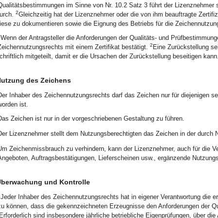
Qualitätsbestimmungen im Sinne von Nr. 10.2 Satz 3 führt der Lizenznehmer sel
2
urch.
Gleichzeitig hat der Lizenznehmer oder die von ihm beauftragte Zertif
iese zu dokumentieren sowie die Eignung des Betriebs für die Zeichennutzung
1
Wenn der Antragsteller die Anforderungen der Qualitäts- und Prüfbestimmungen
2
Zeichennutzungsrechts mit einem Zertifikat bestätigt.
Eine Zurückstellung se
chriftlich mitgeteilt, damit er die Ursachen der Zurückstellung beseitigen kann
utzung des Zeichens
Der Inhaber des Zeichennutzungsrechts darf das Zeichen nur für diejenigen se
worden ist.
Das Zeichen ist nur in der vorgeschriebenen Gestaltung zu führen.
Der Lizenznehmer stellt dem Nutzungsberechtigten das Zeichen in der durch 
Um Zeichenmissbrauch zu verhindern, kann der Lizenznehmer, auch für die V
Angeboten, Auftragsbestätigungen, Lieferscheinen usw., ergänzende Nutzungs
berwachung und Kontrolle
1
Jeder Inhaber des Zeichennutzungsrechts hat in eigener Verantwortung die er
zu können, dass die gekennzeichneten Erzeugnisse den Anforderungen der Qual
Erforderlich sind insbesondere jährliche betriebliche Eigenprüfungen, über di