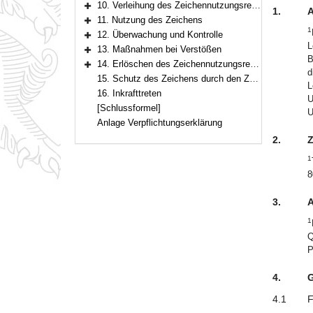
10. Verleihung des Zeichennutzungsrechts
1.
A
Bereich erweitern
11. Nutzung des Zeichens
Bereich erweitern
1
12. Überwachung und Kontrolle
Bereich erweitern
L
13. Maßnahmen bei Verstößen
Bereich erweitern
B
14. Erlöschen des Zeichennutzungsrechts
d
Bereich erweitern
15. Schutz des Zeichens durch den Zeichennutzer
L
16. Inkrafttreten
U
[Schlussformel]
U
Anlage Verpflichtungserklärung
2.
Z
1
8
3.
A
1
Q
P
4.
G
4.1
F