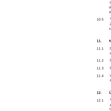
d
d
10.5
s
11.
N
11.1
11.2
11.3
11.4
12.
Ü
12.1
2