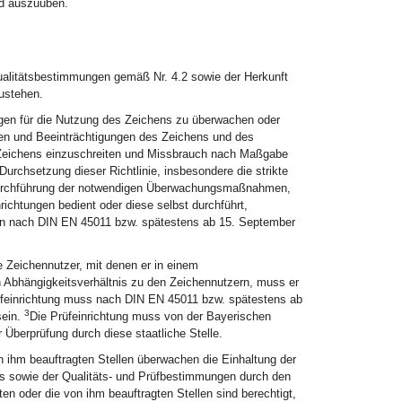
nd auszuüben.
ualitätsbestimmungen gemäß Nr. 4.2 sowie der Herkunft
ustehen.
ungen für die Nutzung des Zeichens zu überwachen oder
en und Beeinträchtigungen des Zeichens und des
eichens einzuschreiten und Missbrauch nach Maßgabe
urchsetzung dieser Richtlinie, insbesondere die strikte
 Durchführung der notwendigen Überwachungsmaßnahmen,
richtungen bedient oder diese selbst durchführt,
sen nach DIN EN 45011 bzw. spätestens ab 15. September
 Zeichennutzer, mit denen er in einem
n Abhängigkeitsverhältnis zu den Zeichennutzern, muss er
üfeinrichtung muss nach DIN EN 45011 bzw. spätestens ab
3
sein.
Die Prüfeinrichtung muss von der Bayerischen
 Überprüfung durch diese staatliche Stelle.
n ihm beauftragten Stellen überwachen die Einhaltung der
s sowie der Qualitäts- und Prüfbestimmungen durch den
en oder die von ihm beauftragten Stellen sind berechtigt,