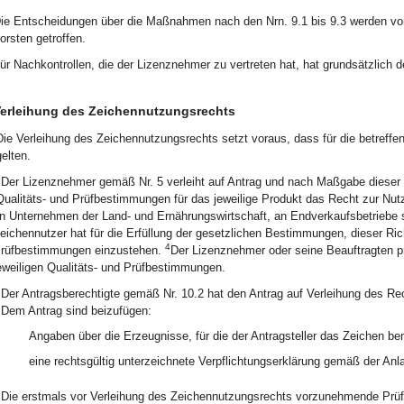
ie Entscheidungen über die Maßnahmen nach den Nrn. 9.1 bis 9.3 werden vom
orsten getroffen.
ür Nachkontrollen, die der Lizenznehmer zu vertreten hat, hat grundsätzlich 
erleihung des Zeichennutzungsrechts
Die Verleihung des Zeichennutzungsrechts setzt voraus, dass für die betreff
gelten.
1
Der Lizenznehmer gemäß Nr. 5 verleiht auf Antrag und nach Maßgabe dieser Ri
Qualitäts- und Prüfbestimmungen für das jeweilige Produkt das Recht zur Nu
n Unternehmen der Land- und Ernährungswirtschaft, an Endverkaufsbetriebe 
eichennutzer hat für die Erfüllung der gesetzlichen Bestimmungen, dieser Richt
4
rüfbestimmungen einzustehen.
Der Lizenznehmer oder seine Beauftragten prü
eweiligen Qualitäts- und Prüfbestimmungen.
1
Der Antragsberechtigte gemäß Nr. 10.2 hat den Antrag auf Verleihung des Re
2
Dem Antrag sind beizufügen:
Angaben über die Erzeugnisse, für die der Antragsteller das Zeichen ben
eine rechtsgültig unterzeichnete Verpflichtungserklärung gemäß der Anla
1
Die erstmals vor Verleihung des Zeichennutzungsrechts vorzunehmende Prüfun