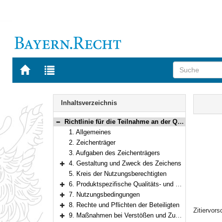
Zur
Zur
Startseite
Trefferliste
von
der
Navigation
BAYERN.RECHT
letzten
Inhalt
Inhaltsverzeichnis
Suche
Richtlinie für die Teilnahme an der Qualitätsregelung „Geprüfte Qualität“
Bereich reduzieren
1. Allgemeines
2. Zeichenträger
3. Aufgaben des Zeichenträgers
4. Gestaltung und Zweck des Zeichens
Bereich erweitern
5. Kreis der Nutzungsberechtigten
6. Produktspezifische Qualitäts- und Prüfbestimmungen
Bereich erweitern
7. Nutzungsbedingungen
Bereich erweitern
8. Rechte und Pflichten der Beteiligten
Zitiervors
Bereich erweitern
9. Maßnahmen bei Verstößen und Zuwiderhandlungen
Bereich erweitern