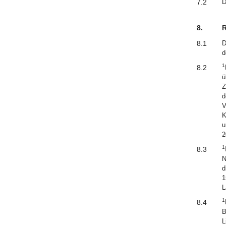
7.2
D
8.
R
8.1
D
d
1
8.2
ü
Z
d
V
K
u
2
1
8.3
N
d
1
L
1
8.4
B
L