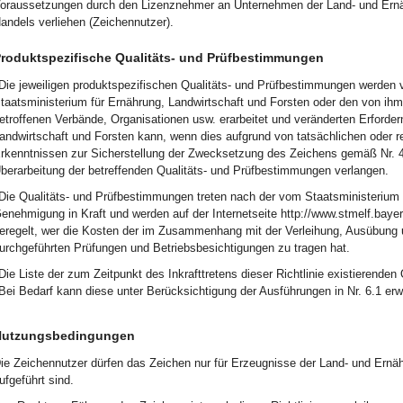
oraussetzungen durch den Lizenznehmer an Unternehmen der Land- und Ernäh
andels verliehen (Zeichennutzer).
roduktspezifische Qualitäts- und Prüfbestimmungen
Die jeweiligen produktspezifischen Qualitäts- und Prüfbestimmungen werd
taatsministerium für Ernährung, Landwirtschaft und Forsten oder den von ih
etroffenen Verbände, Organisationen usw. erarbeitet und veränderten Erforde
andwirtschaft und Forsten kann, wenn dies aufgrund von tatsächlichen oder 
rkenntnissen zur Sicherstellung der Zwecksetzung des Zeichens gemäß Nr. 4.2
berarbeitung der betreffenden Qualitäts- und Prüfbestimmungen verlangen.
Die Qualitäts- und Prüfbestimmungen treten nach der vom Staatsministerium f
enehmigung in Kraft und werden auf der Internetseite http://www.stmelf.bayern
eregelt, wer die Kosten der im Zusammenhang mit der Verleihung, Ausübung
urchgeführten Prüfungen und Betriebsbesichtigungen zu tragen hat.
Die Liste der zum Zeitpunkt des Inkrafttretens dieser Richtlinie existierende
Bei Bedarf kann diese unter Berücksichtigung der Ausführungen in Nr. 6.1 erw
utzungsbedingungen
ie Zeichennutzer dürfen das Zeichen nur für Erzeugnisse der Land- und Ernähr
ufgeführt sind.