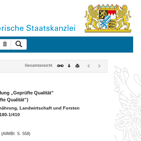
Suche ausführen
Suche zurücksetzen
Download
Drucken
Vorheriges
Nächstes
Gesamtansicht
Dokument
Dokument
(inaktiv)
(inaktiv)
elung „Geprüfte Qualität“
fte Qualität“)
nährung, Landwirtschaft und Forsten
180-1/410
 (AllMBl. S. 558)