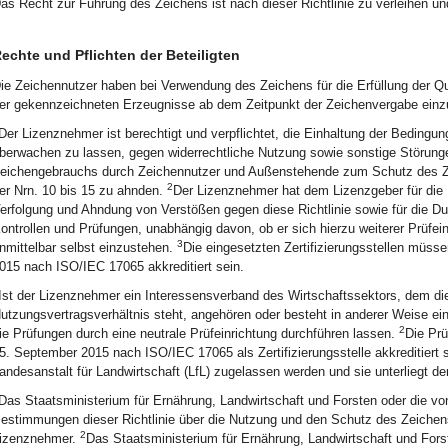
as Recht zur Führung des Zeichens ist nach dieser Richtlinie zu verleihen u
echte und Pflichten der Beteiligten
ie Zeichennutzer haben bei Verwendung des Zeichens für die Erfüllung der Q
er gekennzeichneten Erzeugnisse ab dem Zeitpunkt der Zeichenvergabe einz
Der Lizenznehmer ist berechtigt und verpflichtet, die Einhaltung der Beding
berwachen zu lassen, gegen widerrechtliche Nutzung sowie sonstige Störung
eichengebrauchs durch Zeichennutzer und Außenstehende zum Schutz des Z
2
er Nrn. 10 bis 15 zu ahnden.
Der Lizenznehmer hat dem Lizenzgeber für die D
erfolgung und Ahndung von Verstößen gegen diese Richtlinie sowie für die
ontrollen und Prüfungen, unabhängig davon, ob er sich hierzu weiterer Prüfein
3
nmittelbar selbst einzustehen.
Die eingesetzten Zertifizierungsstellen müs
015 nach ISO/IEC 17065 akkreditiert sein.
Ist der Lizenznehmer ein Interessensverband des Wirtschaftssektors, dem die
utzungsvertragsverhältnis steht, angehören oder besteht in anderer Weise ei
2
ie Prüfungen durch eine neutrale Prüfeinrichtung durchführen lassen.
Die Pr
5. September 2015 nach ISO/IEC 17065 als Zertifizierungsstelle akkreditiert 
andesanstalt für Landwirtschaft (LfL) zugelassen werden und sie unterliegt der
Das Staatsministerium für Ernährung, Landwirtschaft und Forsten oder die vo
estimmungen dieser Richtlinie über die Nutzung und den Schutz des Zeichen
2
izenznehmer.
Das Staatsministerium für Ernährung, Landwirtschaft und Forst