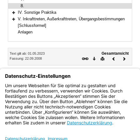
8.
IV. Sonstige Praktika
Bereich erweitern
V. Inkrafttreten, Außerkrafttreten, Übergangsbestimmungen
Bereich erweitern
[Schlussformel]
Anlagen
Inhalt
Gesamtansicht
Text gilt ab: 01.05.2023
Download
Drucken
Vorheriges
Nächste
Fassung: 22.09.2008
Dokument
Dokume
8.
Für die Organisation und Durchführung von Praktika nach
Sonderbestimmungen gemäß § 34 Abs. 6 LPO I gilt diese
Bekanntmachung sinngemäß, insbesondere Abschnitt I Nr.
3, 4, 6 und 7.
Bayern.de
BayernPortal
Datenschutz
Impressum