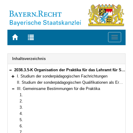
Zur
Zur
Toggle
Startseite
Trefferliste
navigati
von
der
BAYERN.RECHT
letzten
Navigation
Inhaltsverzeichnis
Suche
2038.3.5-K Organisation der Praktika für das Lehramt für Sonderpädagogik und für das Studium einer sonderpädagogischen Qualifikation im Rahmen der Lehramtsprüfungsordnung I Bekanntmachung des Bayerischen Staatsministeriums für Unterricht und Kultus vom 22. September 2008, Az. III.8-5 S 4020-PRA.81 558 (KWMBl. S. 373)
Bereich reduzieren
I. Studium der sonderpädagogischen Fachrichtungen
Bereich erweitern
II. Studium der sonderpädagogischen Qualifikationen als Erweiterung für ein Lehramt an öffentlichen Schulen
III. Gemeinsame Bestimmungen für die Praktika
Bereich reduzieren
1.
2.
3.
4.
5.
6.
7.