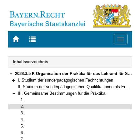
Zur
Zur
Toggle
Startseite
Trefferliste
navigati
von
der
BAYERN.RECHT
letzten
Navigation
Inhaltsverzeichnis
Suche
2038.3.5-K Organisation der Praktika für das Lehramt für Sonderpädagogik und für das Studium einer sonderpädagogischen Qualifikation im Rahmen der Lehramtsprüfungsordnung I Bekanntmachung des Bayerischen Staatsministeriums für Unterricht und Kultus vom 22. September 2008, Az. III.8-5 S 4020-PRA.81 558 (KWMBl. S. 373)
Bereich reduzieren
I. Studium der sonderpädagogischen Fachrichtungen
Bereich erweitern
II. Studium der sonderpädagogischen Qualifikationen als Erweiterung für ein Lehramt an öffentlichen Schulen
III. Gemeinsame Bestimmungen für die Praktika
Bereich reduzieren
1.
2.
3.
4.
5.
6.
7.