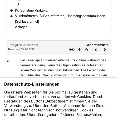
8.
IV. Sonstige Praktika
Bereich erweitern
V. Inkrafttreten, Außerkrafttreten, Übergangsbestimmungen
Bereich erweitern
[Schlussformel]
Anlagen
Inhalt
Gesamtansicht
Text gilt ab: 01.05.2023
Download
Drucken
Vorheriges
Nächste
Fassung: 22.09.2008
Dokument
Dokume
2.
Das jeweilige studienbegleitende Praktikum während des
Semesters kann, wenn die Organisation es zulässt, an
jedem Wochentag durchgeführt werden. Die Leiterin oder
der Leiter des Praktikumsamts trifft in Absprache mit den
Regierungen sowie den Fachvertreterinnen und
Fachvertretern an den Hochschulen eine Regelung, wonach,
soweit möglich, die schulpraktischen Veranstaltungen an
einem bestimmten Halbtag stattfinden.
Bayern.de