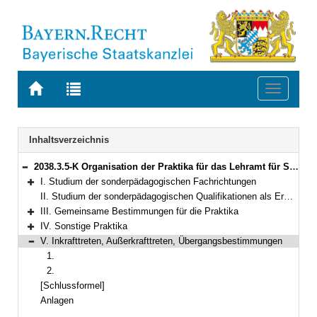
Zur
Zur
Toggle
Startseite
Trefferliste
navigati
von
der
BAYERN.RECHT
letzten
Navigation
Inhaltsverzeichnis
Suche
2038.3.5-K Organisation der Praktika für das Lehramt für Sonderpädagogik und für das Studium einer sonderpädagogischen Qualifikation im Rahmen der Lehramtsprüfungsordnung I Bekanntmachung des Bayerischen Staatsministeriums für Unterricht und Kultus vom 22. September 2008, Az. III.8-5 S 4020-PRA.81 558 (KWMBl. S. 373)
Bereich reduzieren
I. Studium der sonderpädagogischen Fachrichtungen
Bereich erweitern
II. Studium der sonderpädagogischen Qualifikationen als Erweiterung für ein Lehramt an öffentlichen Schulen
III. Gemeinsame Bestimmungen für die Praktika
Bereich erweitern
IV. Sonstige Praktika
Bereich erweitern
V. Inkrafttreten, Außerkrafttreten, Übergangsbestimmungen
Bereich reduzieren
1.
2.
[Schlussformel]
Anlagen