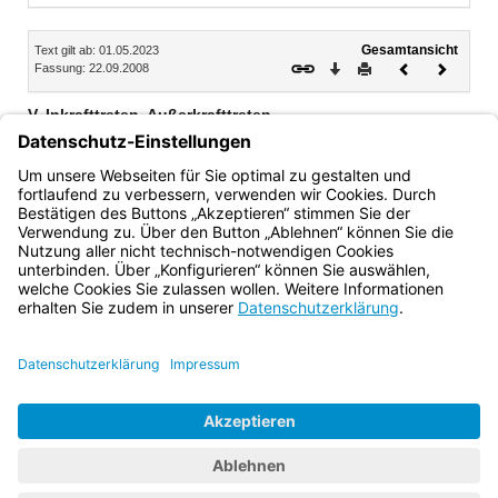
Inhalt
Gesamtansicht
Text gilt ab: 01.05.2023
Download
Drucken
Vorheriges
Nächste
Fassung: 22.09.2008
Dokument
Dokume
V. Inkrafttreten, Außerkrafttreten,
Übergangsbestimmungen
1.
2.
Bayern.de
BayernPortal
Datenschutz
Impressum
Barrierefreiheit
Hilfe
Kontakt
Kontrastwechsel