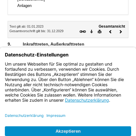
Anlagen
Inhalt
Gesamtansicht
Text gilt ab: 01.01.2023
Download
Drucken
Vorheriges
Nächste
Gesamtvorschrift gilt bis: 31.12.2029
Dokument
Dokume
9.
Inkrafttreten, Außerkrafttreten
1
2
Die Nrn. 4.2 und 4.3 treten am 1. Januar 2024 in Kraft.
Im
Übrigen tritt diese Richtlinie mit Wirkung vom 1. Januar
3
2023 in Kraft.
Sie tritt mit Ablauf des 31. Dezember 2029
außer Kraft.
Bayern.de
BayernPortal
Datenschutz
Impressum
Barrierefreiheit
Hilfe