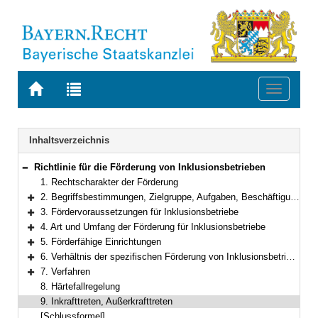
Zur
Zur
Toggle
Startseite
Trefferliste
navigati
von
der
BAYERN.RECHT
letzten
Navigation
Inhaltsverzeichnis
Suche
Richtlinie für die Förderung von Inklusionsbetrieben
Bereich reduzieren
1. Rechtscharakter der Förderung
2. Begriffsbestimmungen, Zielgruppe, Aufgaben, Beschäftigungsverhältnisse ohne Förderung
Bereich erweitern
3. Fördervoraussetzungen für Inklusionsbetriebe
Bereich erweitern
4. Art und Umfang der Förderung für Inklusionsbetriebe
Bereich erweitern
5. Förderfähige Einrichtungen
Bereich erweitern
6. Verhältnis der spezifischen Förderung von Inklusionsbetrieben (§ 215 SGB IX) zu anderen Förderleistungen
Bereich erweitern
7. Verfahren
Bereich erweitern
8. Härtefallregelung
9. Inkrafttreten, Außerkrafttreten
[Schlussformel]