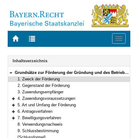
Zur
Zur
Toggle
Startseite
Trefferliste
navigati
von
der
BAYERN.RECHT
letzten
Navigation
Inhaltsverzeichnis
Suche
Grundsätze zur Förderung der Gründung und des Betriebs von Energieagenturen in Bayern
Bereich reduzieren
1. Zweck der Förderung
2. Gegenstand der Förderung
3. Zuwendungsempfänger
4. Zuwendungsvoraussetzungen
Bereich erweitern
5. Art und Umfang der Förderung
Bereich erweitern
6. Antragsverfahren
Bereich erweitern
7. Bewilligungsverfahren
Bereich erweitern
8. Verwendungsnachweis
9. Schlussbestimmung
[Schlussformel]