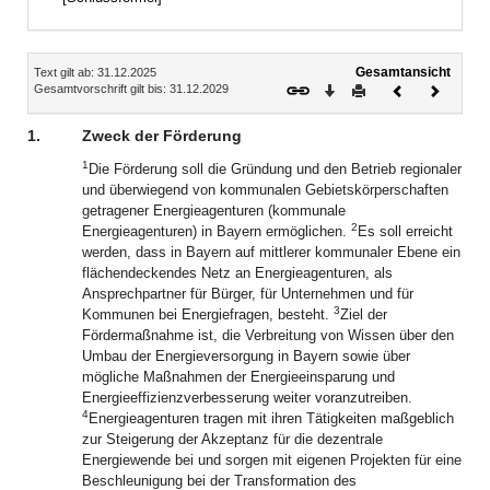
Inhalt
Gesamtansicht
Text gilt ab: 31.12.2025
Download
Drucken
Vorheriges
Nächste
Gesamtvorschrift gilt bis: 31.12.2029
Dokument
Dokume
1.
Zweck der Förderung
1
Die Förderung soll die Gründung und den Betrieb regionaler
und überwiegend von kommunalen Gebietskörperschaften
getragener Energieagenturen (kommunale
2
Energieagenturen) in Bayern ermöglichen.
Es soll erreicht
werden, dass in Bayern auf mittlerer kommunaler Ebene ein
flächendeckendes Netz an Energieagenturen, als
Ansprechpartner für Bürger, für Unternehmen und für
3
Kommunen bei Energiefragen, besteht.
Ziel der
Fördermaßnahme ist, die Verbreitung von Wissen über den
Umbau der Energieversorgung in Bayern sowie über
mögliche Maßnahmen der Energieeinsparung und
Energieeffizienzverbesserung weiter voranzutreiben.
4
Energieagenturen tragen mit ihren Tätigkeiten maßgeblich
zur Steigerung der Akzeptanz für die dezentrale
Energiewende bei und sorgen mit eigenen Projekten für eine
Beschleunigung bei der Transformation des