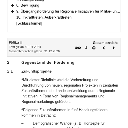
8. Bewilligung
Bereich erweitern
9. Übergangsförderung für Regionale Initiativen für Militär- und Konversionsstandorte
Bereich erweitern
10. Inkrafttreten, Außerkrafttreten
[Schlussformel]
Inhalt
FöRLa III
Gesamtansicht
Text gilt ab: 01.01.2024
Download
Drucken
Vorheriges
Nächste
Gesamtvorschrift gilt bis: 31.12.2026
Dokument
Dokume
2.
Gegenstand der Förderung
2.1
Zukunftsprojekte
1
Mit dieser Richtlinie wird die Vorbereitung und
Durchführung von neuen, regionalen Projekten in zentralen
Zukunftsthemen der Landesentwicklung durch Regionale
Initiativen in Form von Regionalmanagements und
Regionalmarketings gefördert.
2
Folgende Zukunftsthemen in fünf Handlungsfeldern
kommen in Betracht:
–
Demografischer Wandel (z. B. Konzepte für