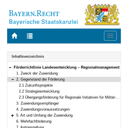
Zur
Zur
Toggle
Startseite
Trefferliste
navigati
von
der
BAYERN.RECHT
letzten
Navigation
Inhaltsverzeichnis
Suche
Förderrichtlinie Landesentwicklung – Regionalmanagement
Bereich reduzieren
1. Zweck der Zuwendung
2. Gegenstand der Förderung
Bereich reduzieren
2.1 Zukunftsprojekte
2.2 Strategieentwicklung
2.3 Übergangsförderung für Regionale Initiativen für Militär- und Konversionsstandorte
3. Zuwendungsempfänger
4. Zuwendungsvoraussetzungen
5. Art und Umfang der Zuwendung
Bereich erweitern
6. Mehrfachförderung
7. Antragstellung