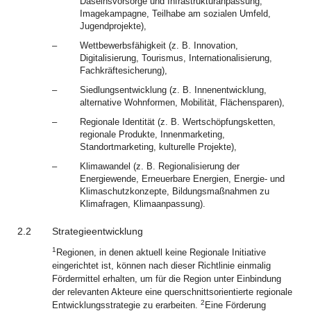
Daseinsvorsorge und Infrastrukturanpassung,
Imagekampagne, Teilhabe am sozialen Umfeld,
Jugendprojekte),
–
Wettbewerbsfähigkeit (z. B. Innovation,
Digitalisierung, Tourismus, Internationalisierung,
Fachkräftesicherung),
–
Siedlungsentwicklung (z. B. Innenentwicklung,
alternative Wohnformen, Mobilität, Flächensparen),
–
Regionale Identität (z. B. Wertschöpfungsketten,
regionale Produkte, Innenmarketing,
Standortmarketing, kulturelle Projekte),
–
Klimawandel (z. B. Regionalisierung der
Energiewende, Erneuerbare Energien, Energie- und
Klimaschutzkonzepte, Bildungsmaßnahmen zu
Klimafragen, Klimaanpassung).
2.2
Strategieentwicklung
1
Regionen, in denen aktuell keine Regionale Initiative
eingerichtet ist, können nach dieser Richtlinie einmalig
Fördermittel erhalten, um für die Region unter Einbindung
der relevanten Akteure eine querschnittsorientierte regionale
2
Entwicklungsstrategie zu erarbeiten.
Eine Förderung