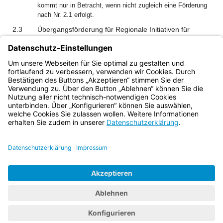
kommt nur in Betracht, wenn nicht zugleich eine Förderung
nach Nr. 2.1 erfolgt.
2.3
Übergangsförderung für Regionale Initiativen für
Militär- und Konversionsstandorte
Übergangsweise werden mit dieser Richtlinie neue,
regionale Projekte Regionaler Initiativen für Militär- und
Konversionsstandorte nach Nr. 9 gefördert.
Bayern.de
BayernPortal
Datenschutz
Impressum
Barrierefreiheit
Hilfe
Kontakt
Kontrastwechsel
Schriftgröße