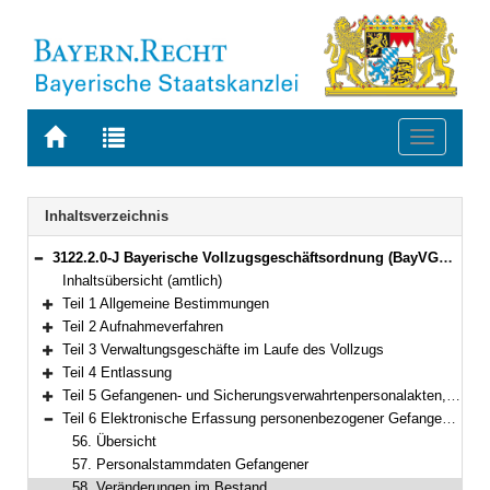
Zur
Zur
Toggle
Startseite
Trefferliste
navigati
von
der
BAYERN.RECHT
letzten
Navigation
Inhaltsverzeichnis
Suche
3122.2.0-J Bayerische Vollzugsgeschäftsordnung (BayVGO) Bekanntmachung des Bayerischen Staatsministeriums der Justiz vom 29. November 2019, Az. F3 - 1464 - VII a - 9807/2016 (BayMBl. Nr. 537)
Bereich reduzieren
Inhaltsübersicht (amtlich)
Teil 1 Allgemeine Bestimmungen
Bereich erweitern
Teil 2 Aufnahmeverfahren
Bereich erweitern
Teil 3 Verwaltungsgeschäfte im Laufe des Vollzugs
Bereich erweitern
Teil 4 Entlassung
Bereich erweitern
Teil 5 Gefangenen- und Sicherungsverwahrtenpersonalakten, Gesundheitsakten und Therapieakten
Bereich erweitern
Teil 6 Elektronische Erfassung personenbezogener Gefangenendaten, Gefangenenbuch
Bereich reduzieren
56. Übersicht
57. Personalstammdaten Gefangener
58. Veränderungen im Bestand