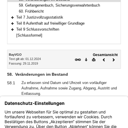
59. Gefangenenbuch, Sicherungsverwahrtenbuch
60. Frühbericht
Teil 7 Justizvollzugsstatistik
Bereich erweitern
Teil 8 Aufenthalt auf freiwilliger Grundlage
Bereich erweitern
Teil 9 Schlussvorschriften
Bereich erweitern
[Schlussformel]
Inhalt
BayVGO
Gesamtansicht
Text gilt ab: 01.12.2024
Download
Drucken
Vorheriges
Nächste
Fassung: 29.11.2019
Dokument
Dokume
58.
Veränderungen im Bestand
58.1
Zu erfassen sind Datum und Uhrzeit von vorläufiger
Aufnahme, Aufnahme sowie Zugang, Abgang, Austritt und
Entlassung.
58.2
Die Weiterbeförderung von Durchgangsgefangenen am Tag
des Zugangs und die Überstellung von Gefangenen, die
noch am selben Tag zurückkehren, sind in das IT-
Fachverfahren nicht einzutragen.