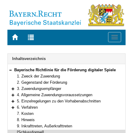
Zur
Zur
Toggle
Startseite
Trefferliste
navigati
von
der
BAYERN.RECHT
letzten
Navigation
Inhaltsverzeichnis
Suche
Bayerische Richtlinie für die Förderung digitaler Spiele
Bereich reduzieren
1. Zweck der Zuwendung
2. Gegenstand der Förderung
3. Zuwendungsempfänger
Bereich erweitern
4. Allgemeine Zuwendungsvoraussetzungen
Bereich erweitern
5. Einzelregelungen zu den Vorhabenabschnitten
Bereich erweitern
6. Verfahren
Bereich erweitern
7. Kosten
8. Hinweis
9. Inkrafttreten, Außerkrafttreten
[Schlussformel]