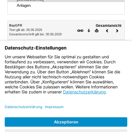
Anlagen
Inhalt
BayGFR
Gesamtansicht
Text gilt ab: 30.06.2026
Download
Drucken
Vorheriges
Nächste
Gesamtvorschrift gilt bis: 30.06.2029
Dokument
Dokume
Dr. Hans Michael Strepp
Ministerialdirektor
Bayern.de
BayernPortal
Datenschutz
Impressum
Barrierefreiheit
Hilfe