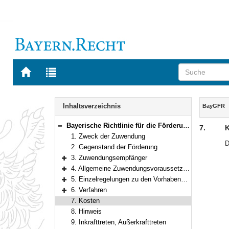
Zur
Zur
Startseite
Trefferliste
von
der
Navigation
BAYERN.RECHT
letzten
Inhalt
Inhaltsverzeichnis
BayGFR
Suche
Bayerische Richtlinie für die Förderung digitaler Spiele
7.
K
Bereich reduzieren
1. Zweck der Zuwendung
D
2. Gegenstand der Förderung
3. Zuwendungsempfänger
Bereich erweitern
4. Allgemeine Zuwendungsvoraussetzungen
Bereich erweitern
5. Einzelregelungen zu den Vorhabenabschnitten
Bereich erweitern
6. Verfahren
Bereich erweitern
7. Kosten
8. Hinweis
9. Inkrafttreten, Außerkrafttreten