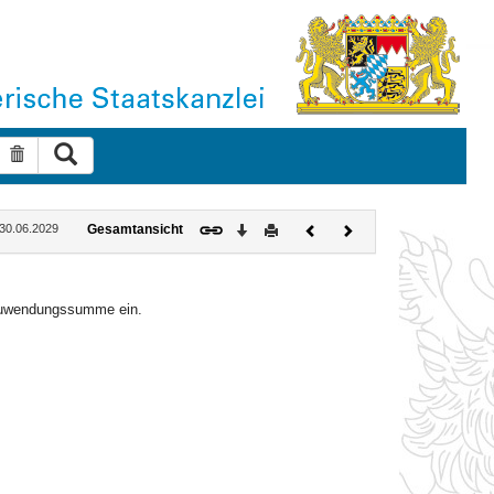
Suche ausführen
Suche zurücksetzen
Download
Drucken
Vorheriges
Nächstes
: 30.06.2029
Gesamtansicht
Dokument
Dokument
 Zuwendungssumme ein.