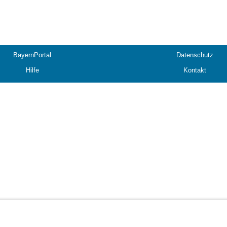
BayernPortal
Datenschutz
Hilfe
Kontakt