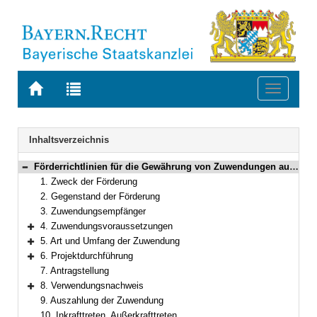
Zur
Zur
Toggle
Startseite
Trefferliste
navigati
von
der
BAYERN.RECHT
letzten
Navigation
Inhaltsverzeichnis
Suche
Förderrichtlinien für die Gewährung von Zuwendungen aus den Förderprogrammen des Bayerischen Staatsministeriums für Unterricht und Kultus „ALPHA+ besser lesen und schreiben“ und „Kurse zur Alphabetisierung für Asylsuchende – Alpha Asyl“
Bereich reduzieren
1. Zweck der Förderung
2. Gegenstand der Förderung
3. Zuwendungsempfänger
4. Zuwendungsvoraussetzungen
Bereich erweitern
5. Art und Umfang der Zuwendung
Bereich erweitern
6. Projektdurchführung
Bereich erweitern
7. Antragstellung
8. Verwendungsnachweis
Bereich erweitern
9. Auszahlung der Zuwendung
10. Inkrafttreten, Außerkrafttreten