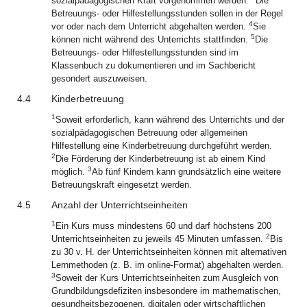
sozialpädagogischen Kraft vorgenommen werden.
Die
Betreuungs- oder Hilfestellungsstunden sollen in der Regel
4
vor oder nach dem Unterricht abgehalten werden.
Sie
5
können nicht während des Unterrichts stattfinden.
Die
Betreuungs- oder Hilfestellungsstunden sind im
Klassenbuch zu dokumentieren und im Sachbericht
gesondert auszuweisen.
4.4
Kinderbetreuung
1
Soweit erforderlich, kann während des Unterrichts und der
sozialpädagogischen Betreuung oder allgemeinen
Hilfestellung eine Kinderbetreuung durchgeführt werden.
2
Die Förderung der Kinderbetreuung ist ab einem Kind
3
möglich.
Ab fünf Kindern kann grundsätzlich eine weitere
Betreuungskraft eingesetzt werden.
4.5
Anzahl der Unterrichtseinheiten
1
Ein Kurs muss mindestens 60 und darf höchstens 200
2
Unterrichtseinheiten zu jeweils 45 Minuten umfassen.
Bis
zu 30 v. H. der Unterrichtseinheiten können mit alternativen
Lernmethoden (z. B. im online-Format) abgehalten werden.
3
Soweit der Kurs Unterrichtseinheiten zum Ausgleich von
Grundbildungsdefiziten insbesondere im mathematischen,
gesundheitsbezogenen, digitalen oder wirtschaftlichen