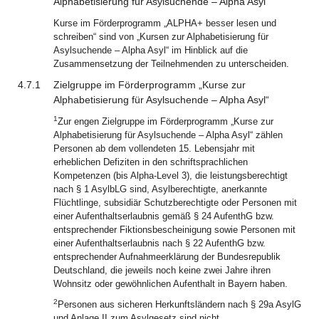
Alphabetisierung für Asylsuchende – Alpha Asyl“
Kurse im Förderprogramm „ALPHA+ besser lesen und
schreiben“ sind von „Kursen zur Alphabetisierung für
Asylsuchende – Alpha Asyl“ im Hinblick auf die
Zusammensetzung der Teilnehmenden zu unterscheiden.
4.7.1
Zielgruppe im Förderprogramm „Kurse zur
Alphabetisierung für Asylsuchende – Alpha Asyl“
1
Zur engen Zielgruppe im Förderprogramm „Kurse zur
Alphabetisierung für Asylsuchende – Alpha Asyl“ zählen
Personen ab dem vollendeten 15. Lebensjahr mit
erheblichen Defiziten in den schriftsprachlichen
Kompetenzen (bis Alpha-Level 3), die leistungsberechtigt
nach § 1 AsylbLG sind, Asylberechtigte, anerkannte
Flüchtlinge, subsidiär Schutzberechtigte oder Personen mit
einer Aufenthaltserlaubnis gemäß § 24 AufenthG bzw.
entsprechender Fiktionsbescheinigung sowie Personen mit
einer Aufenthaltserlaubnis nach § 22 AufenthG bzw.
entsprechender Aufnahmeerklärung der Bundesrepublik
Deutschland, die jeweils noch keine zwei Jahre ihren
Wohnsitz oder gewöhnlichen Aufenthalt in Bayern haben.
2
Personen aus sicheren Herkunftsländern nach § 29a AsylG
und Anlage II zum Asylgesetz sind nicht