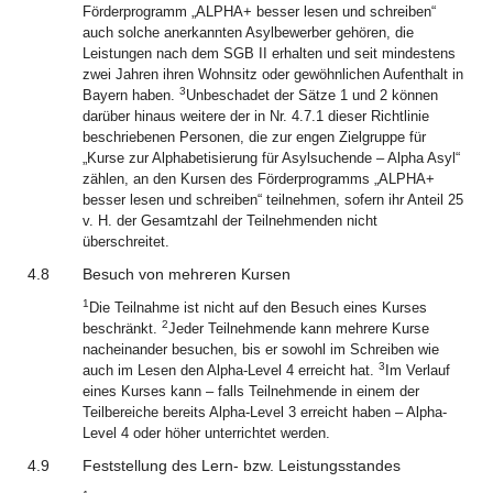
Förderprogramm „ALPHA+ besser lesen und schreiben“
auch solche anerkannten Asylbewerber gehören, die
Leistungen nach dem SGB II erhalten und seit mindestens
zwei Jahren ihren Wohnsitz oder gewöhnlichen Aufenthalt in
3
Bayern haben.
Unbeschadet der Sätze 1 und 2 können
darüber hinaus weitere der in Nr. 4.7.1 dieser Richtlinie
beschriebenen Personen, die zur engen Zielgruppe für
„Kurse zur Alphabetisierung für Asylsuchende – Alpha Asyl“
zählen, an den Kursen des Förderprogramms „ALPHA+
besser lesen und schreiben“ teilnehmen, sofern ihr Anteil 25
v. H. der Gesamtzahl der Teilnehmenden nicht
überschreitet.
4.8
Besuch von mehreren Kursen
1
Die Teilnahme ist nicht auf den Besuch eines Kurses
2
beschränkt.
Jeder Teilnehmende kann mehrere Kurse
nacheinander besuchen, bis er sowohl im Schreiben wie
3
auch im Lesen den Alpha-Level 4 erreicht hat.
Im Verlauf
eines Kurses kann – falls Teilnehmende in einem der
Teilbereiche bereits Alpha-Level 3 erreicht haben – Alpha-
Level 4 oder höher unterrichtet werden.
4.9
Feststellung des Lern- bzw. Leistungsstandes