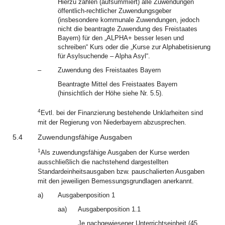
Hierzu zählen (aufsummiert) alle Zuwendungen
öffentlich-rechtlicher Zuwendungsgeber
(insbesondere kommunale Zuwendungen, jedoch
nicht die beantragte Zuwendung des Freistaates
Bayern) für den „ALPHA+ besser lesen und
schreiben“ Kurs oder die „Kurse zur Alphabetisierung
für Asylsuchende – Alpha Asyl“.
–
Zuwendung des Freistaates Bayern
Beantragte Mittel des Freistaates Bayern
(hinsichtlich der Höhe siehe Nr. 5.5).
4
Evtl. bei der Finanzierung bestehende Unklarheiten sind
mit der Regierung von Niederbayern abzusprechen.
5.4
Zuwendungsfähige Ausgaben
1
Als zuwendungsfähige Ausgaben der Kurse werden
ausschließlich die nachstehend dargestellten
Standardeinheitsausgaben bzw. pauschalierten Ausgaben
mit den jeweiligen Bemessungsgrundlagen anerkannt.
a)
Ausgabenposition 1
aa)
Ausgabenposition 1.1
Je nachgewiesener Unterrichtseinheit (45