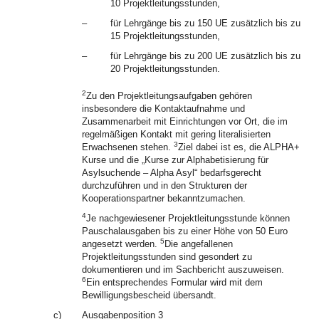
10 Projektleitungsstunden,
–
für Lehrgänge bis zu 150 UE zusätzlich bis zu
15 Projektleitungsstunden,
–
für Lehrgänge bis zu 200 UE zusätzlich bis zu
20 Projektleitungsstunden.
2
Zu den Projektleitungsaufgaben gehören
insbesondere die Kontaktaufnahme und
Zusammenarbeit mit Einrichtungen vor Ort, die im
regelmäßigen Kontakt mit gering literalisierten
3
Erwachsenen stehen.
Ziel dabei ist es, die ALPHA+
Kurse und die „Kurse zur Alphabetisierung für
Asylsuchende – Alpha Asyl“ bedarfsgerecht
durchzuführen und in den Strukturen der
Kooperationspartner bekanntzumachen.
4
Je nachgewiesener Projektleitungsstunde können
Pauschalausgaben bis zu einer Höhe von 50 Euro
5
angesetzt werden.
Die angefallenen
Projektleitungsstunden sind gesondert zu
dokumentieren und im Sachbericht auszuweisen.
6
Ein entsprechendes Formular wird mit dem
Bewilligungsbescheid übersandt.
c)
Ausgabenposition 3