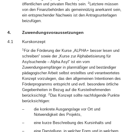
2
öffentlichen und privaten Rechts sein.
Letztere müssen
von den Finanzbehörden als gemeinnützig anerkannt sein,
ein entsprechender Nachweis ist den Antragsunterlagen
beizufügen.
4.
Zuwendungsvoraussetzungen
4.1
Kurskonzept
1
Für die Förderung der Kurse „ALPHA+ besser lesen und
schreiben“ sowie der „Kurse zur Alphabetisierung für
Asylsuchende – Alpha Asyl“ ist ein vom
Zuwendungsempfänger in planmäßiger und beständiger
pädagogischer Arbeit selbst erstelltes und verantwortetes
Konzept vorzulegen, das den allgemeinen Intentionen des
Förderprogramms entspricht und evtl. besondere örtliche
Gegebenheiten in Bezug auf die Kursteilnehmenden
2
berücksichtigt.
Das Konzept sollte nachfolgende Punkte
berücksichtigen:
–
die konkrete Ausgangslage vor Ort und
Notwendigkeit des Projekts,
–
eine kurze Beschreibung des Kursinhalts und
–
eine Darstellung, in welcher Form und in welchem