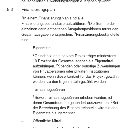
pauschalierten zuwendungsfähigen Ausgaben gewährt.
5.3
Finanzierungsplan
1
In einem Finanzierungsplan sind alle
2
Finanzierungsbestandteile aufzuführen.
Die Summe der
einzelnen darin enthaltenen Ausgabenpositionen muss den
3
Gesamtausgaben entsprechen.
Finanzierungsbestandteile
sind:
–
Eigenmittel
1
Grundsätzlich sind vom Projektträger mindestens
10 Prozent der Gesamtausgaben als Eigenmittel
2
aufzubringen.
Spenden oder sonstige Zuwendungen
von Privatpersonen oder privaten Institutionen
können, wenn diese konkret für das Projekt gewährt
werden, zu den Eigenmitteln gezählt werden.
–
Teilnahmegebühren
1
Soweit Teilnahmegebühren erhoben werden, ist
2
deren Gesamtsumme gesondert auszuweisen.
Bei
der Berechnung des Eigenmittelanteils wird sie den
Eigenmitteln zugerechnet.
–
Öffentliche Mittel