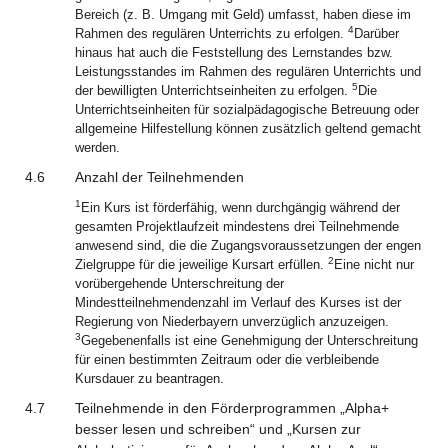
Bereich (z. B. Umgang mit Geld) umfasst, haben diese im
4
Rahmen des regulären Unterrichts zu erfolgen.
Darüber
hinaus hat auch die Feststellung des Lernstandes bzw.
Leistungsstandes im Rahmen des regulären Unterrichts und
5
der bewilligten Unterrichtseinheiten zu erfolgen.
Die
Unterrichtseinheiten für sozialpädagogische Betreuung oder
allgemeine Hilfestellung können zusätzlich geltend gemacht
werden.
4.6
Anzahl der Teilnehmenden
1
Ein Kurs ist förderfähig, wenn durchgängig während der
gesamten Projektlaufzeit mindestens drei Teilnehmende
anwesend sind, die die Zugangsvoraussetzungen der engen
2
Zielgruppe für die jeweilige Kursart erfüllen.
Eine nicht nur
vorübergehende Unterschreitung der
Mindestteilnehmendenzahl im Verlauf des Kurses ist der
Regierung von Niederbayern unverzüglich anzuzeigen.
3
Gegebenenfalls ist eine Genehmigung der Unterschreitung
für einen bestimmten Zeitraum oder die verbleibende
Kursdauer zu beantragen.
4.7
Teilnehmende in den Förderprogrammen „Alpha+
besser lesen und schreiben“ und „Kursen zur