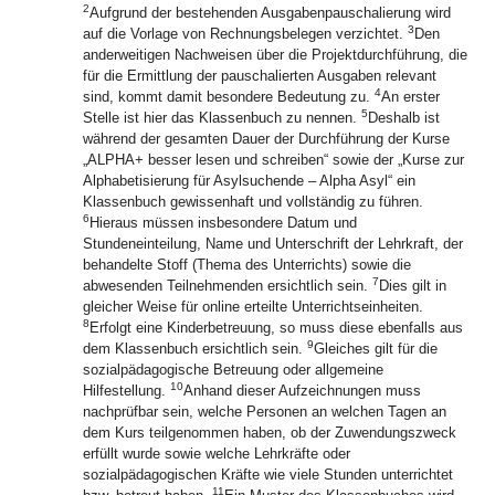
2
Aufgrund der bestehenden Ausgabenpauschalierung wird
3
auf die Vorlage von Rechnungsbelegen verzichtet.
Den
anderweitigen Nachweisen über die Projektdurchführung, die
für die Ermittlung der pauschalierten Ausgaben relevant
4
sind, kommt damit besondere Bedeutung zu.
An erster
5
Stelle ist hier das Klassenbuch zu nennen.
Deshalb ist
während der gesamten Dauer der Durchführung der Kurse
„ALPHA+ besser lesen und schreiben“ sowie der „Kurse zur
Alphabetisierung für Asylsuchende – Alpha Asyl“ ein
Klassenbuch gewissenhaft und vollständig zu führen.
6
Hieraus müssen insbesondere Datum und
Stundeneinteilung, Name und Unterschrift der Lehrkraft, der
behandelte Stoff (Thema des Unterrichts) sowie die
7
abwesenden Teilnehmenden ersichtlich sein.
Dies gilt in
gleicher Weise für online erteilte Unterrichtseinheiten.
8
Erfolgt eine Kinderbetreuung, so muss diese ebenfalls aus
9
dem Klassenbuch ersichtlich sein.
Gleiches gilt für die
sozialpädagogische Betreuung oder allgemeine
10
Hilfestellung.
Anhand dieser Aufzeichnungen muss
nachprüfbar sein, welche Personen an welchen Tagen an
dem Kurs teilgenommen haben, ob der Zuwendungszweck
erfüllt wurde sowie welche Lehrkräfte oder
sozialpädagogischen Kräfte wie viele Stunden unterrichtet
11