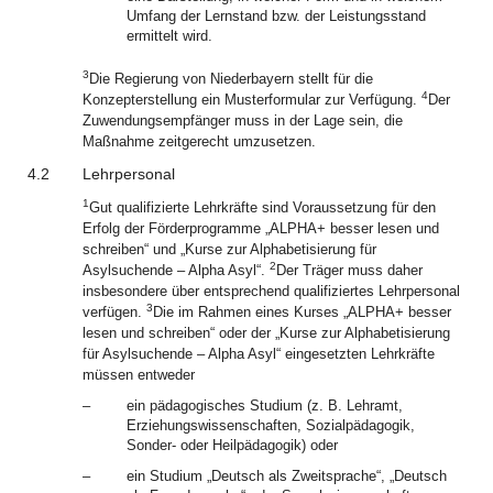
Umfang der Lernstand bzw. der Leistungsstand
ermittelt wird.
3
Die Regierung von Niederbayern stellt für die
4
Konzepterstellung ein Musterformular zur Verfügung.
Der
Zuwendungsempfänger muss in der Lage sein, die
Maßnahme zeitgerecht umzusetzen.
4.2
Lehrpersonal
1
Gut qualifizierte Lehrkräfte sind Voraussetzung für den
Erfolg der Förderprogramme „ALPHA+ besser lesen und
schreiben“ und „Kurse zur Alphabetisierung für
2
Asylsuchende – Alpha Asyl“.
Der Träger muss daher
insbesondere über entsprechend qualifiziertes Lehrpersonal
3
verfügen.
Die im Rahmen eines Kurses „ALPHA+ besser
lesen und schreiben“ oder der „Kurse zur Alphabetisierung
für Asylsuchende – Alpha Asyl“ eingesetzten Lehrkräfte
müssen entweder
–
ein pädagogisches Studium (z. B. Lehramt,
Erziehungswissenschaften, Sozialpädagogik,
Sonder- oder Heilpädagogik) oder
–
ein Studium „Deutsch als Zweitsprache“, „Deutsch