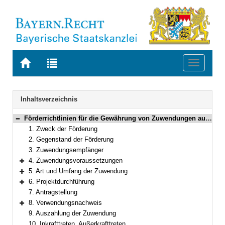
Zur
Zur
Toggle
Startseite
Trefferliste
navigati
von
der
BAYERN.RECHT
letzten
Navigation
Inhaltsverzeichnis
Suche
Förderrichtlinien für die Gewährung von Zuwendungen aus den Förderprogrammen des Bayerischen Staatsministeriums für Unterricht und Kultus „ALPHA+ besser lesen und schreiben“ und „Kurse zur Alphabetisierung für Asylsuchende – Alpha Asyl“
Bereich reduzieren
1. Zweck der Förderung
2. Gegenstand der Förderung
3. Zuwendungsempfänger
4. Zuwendungsvoraussetzungen
Bereich erweitern
5. Art und Umfang der Zuwendung
Bereich erweitern
6. Projektdurchführung
Bereich erweitern
7. Antragstellung
8. Verwendungsnachweis
Bereich erweitern
9. Auszahlung der Zuwendung
10. Inkrafttreten, Außerkrafttreten