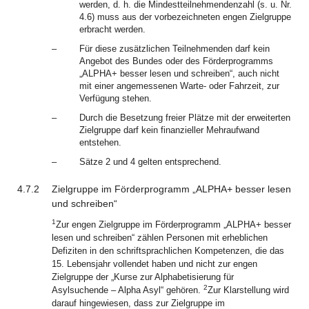
werden, d. h. die Mindestteilnehmendenzahl (s. u. Nr.
4.6) muss aus der vorbezeichneten engen Zielgruppe
erbracht werden.
–
Für diese zusätzlichen Teilnehmenden darf kein
Angebot des Bundes oder des Förderprogramms
„ALPHA+ besser lesen und schreiben“, auch nicht
mit einer angemessenen Warte- oder Fahrzeit, zur
Verfügung stehen.
–
Durch die Besetzung freier Plätze mit der erweiterten
Zielgruppe darf kein finanzieller Mehraufwand
entstehen.
–
Sätze 2 und 4 gelten entsprechend.
4.7.2
Zielgruppe im Förderprogramm „ALPHA+ besser lesen
und schreiben“
1
Zur engen Zielgruppe im Förderprogramm „ALPHA+ besser
lesen und schreiben“ zählen Personen mit erheblichen
Defiziten in den schriftsprachlichen Kompetenzen, die das
15. Lebensjahr vollendet haben und nicht zur engen
Zielgruppe der „Kurse zur Alphabetisierung für
2
Asylsuchende – Alpha Asyl“ gehören.
Zur Klarstellung wird
darauf hingewiesen, dass zur Zielgruppe im