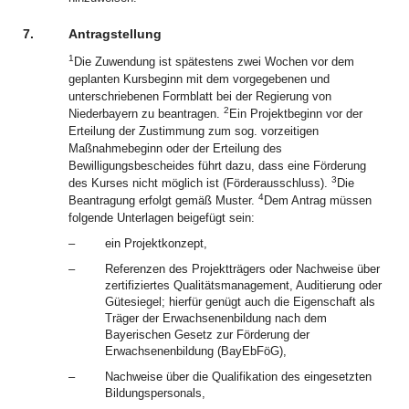
7.
Antragstellung
1
Die Zuwendung ist spätestens zwei Wochen vor dem
geplanten Kursbeginn mit dem vorgegebenen und
unterschriebenen Formblatt bei der Regierung von
2
Niederbayern zu beantragen.
Ein Projektbeginn vor der
Erteilung der Zustimmung zum sog. vorzeitigen
Maßnahmebeginn oder der Erteilung des
Bewilligungsbescheides führt dazu, dass eine Förderung
3
des Kurses nicht möglich ist (Förderausschluss).
Die
4
Beantragung erfolgt gemäß Muster.
Dem Antrag müssen
folgende Unterlagen beigefügt sein:
–
ein Projektkonzept,
–
Referenzen des Projektträgers oder Nachweise über
zertifiziertes Qualitätsmanagement, Auditierung oder
Gütesiegel; hierfür genügt auch die Eigenschaft als
Träger der Erwachsenenbildung nach dem
Bayerischen Gesetz zur Förderung der
Erwachsenenbildung (BayEbFöG),
–
Nachweise über die Qualifikation des eingesetzten
Bildungspersonals,