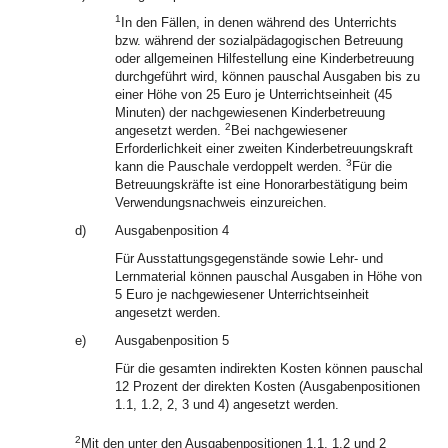
1
In den Fällen, in denen während des Unterrichts
bzw. während der sozialpädagogischen Betreuung
oder allgemeinen Hilfestellung eine Kinderbetreuung
durchgeführt wird, können pauschal Ausgaben bis zu
einer Höhe von 25 Euro je Unterrichtseinheit (45
Minuten) der nachgewiesenen Kinderbetreuung
2
angesetzt werden.
Bei nachgewiesener
Erforderlichkeit einer zweiten Kinderbetreuungskraft
3
kann die Pauschale verdoppelt werden.
Für die
Betreuungskräfte ist eine Honorarbestätigung beim
Verwendungsnachweis einzureichen.
d)
Ausgabenposition 4
Für Ausstattungsgegenstände sowie Lehr- und
Lernmaterial können pauschal Ausgaben in Höhe von
5 Euro je nachgewiesener Unterrichtseinheit
angesetzt werden.
e)
Ausgabenposition 5
Für die gesamten indirekten Kosten können pauschal
12 Prozent der direkten Kosten (Ausgabenpositionen
1.1, 1.2, 2, 3 und 4) angesetzt werden.
2
Mit den unter den Ausgabenpositionen 1.1, 1.2 und 2