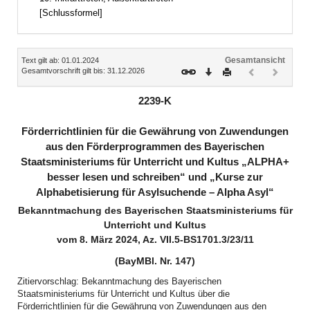
[Schlussformel]
Inhalt
Gesamtansicht
Text gilt ab: 01.01.2024
Download
Drucken
Vorheriges
Nächste
Gesamtvorschrift gilt bis: 31.12.2026
Dokument
Dokume
(inaktiv)
(inaktiv)
2239-K
Förderrichtlinien für die Gewährung von Zuwendungen
aus den Förderprogrammen des Bayerischen
Staatsministeriums für Unterricht und Kultus „ALPHA+
besser lesen und schreiben“ und „Kurse zur
Alphabetisierung für Asylsuchende – Alpha Asyl“
Bekanntmachung des Bayerischen Staatsministeriums für
Unterricht und Kultus
vom 8. März 2024, Az. VII.5-BS1701.3/23/11
(BayMBl. Nr. 147)
Zitiervorschlag: Bekanntmachung des Bayerischen
Staatsministeriums für Unterricht und Kultus über die
Förderrichtlinien für die Gewährung von Zuwendungen aus den