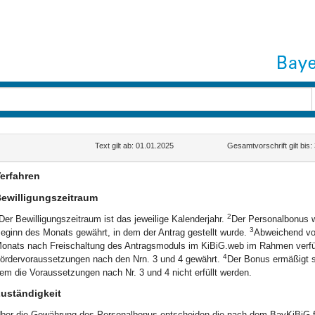
Text gilt ab: 01.01.2025
Gesamtvorschrift gilt bis
erfahren
ewilligungszeitraum
2
Der Bewilligungszeitraum ist das jeweilige Kalenderjahr.
Der Personalbonus w
3
eginn des Monats gewährt, in dem der Antrag gestellt wurde.
Abweichend von
onats nach Freischaltung des Antragsmoduls im KiBiG.web im Rahmen verfügb
4
ördervoraussetzungen nach den Nrn. 3 und 4 gewährt.
Der Bonus ermäßigt si
em die Voraussetzungen nach Nr. 3 und 4 nicht erfüllt werden.
uständigkeit
ber die Gewährung des Personalbonus entscheiden die nach dem BayKiBiG für