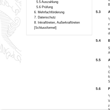
5.5 Auszahlung
B
5.6 Prüfung
5.3
A
6. Mehrfachförderung
7. Datenschutz
1
8. Inkrafttreten, Außerkrafttreten
z
[Schlussformel]
w
d
5.4
B
S
A
5.5
A
1
G
f
S
5.6
P
1
V
z
3