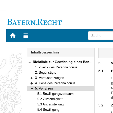
Zur
Zur
Startseite
Trefferliste
von
der
Navigation
BAYERN.RECHT
letzten
Inhalt
Inhaltsverzeichnis
Suche
Richtlinie zur Gewährung eines Bonus für zusätzlichen Personaleinsatz (Personalbonus)
5.
V
Bereich reduzieren
1. Zweck des Personalbonus
5.1
B
2. Begünstigte
3. Voraussetzungen
1
Bereich erweitern
4. Höhe des Personalbonus
B
Bereich erweitern
M
5. Verfahren
Bereich reduzieren
F
5.1 Bewilligungszeitraum
d
5.2 Zuständigkeit
5.3 Antragstellung
5.2
Z
5.4 Bewilligung
Ü