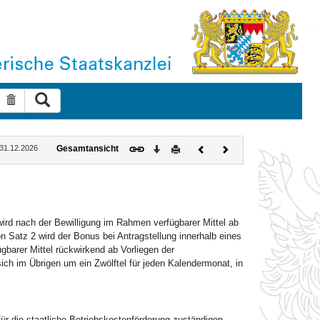
Suche ausführen
Suche zurücksetzen
Download
Drucken
Vorheriges
Nächstes
: 31.12.2026
Gesamtansicht
Dokument
Dokument
ird nach der Bewilligung im Rahmen verfügbarer Mittel ab
 Satz 2 wird der Bonus bei Antragstellung innerhalb eines
arer Mittel rückwirkend ab Vorliegen der
ch im Übrigen um ein Zwölftel für jeden Kalendermonat, in
 die staatliche Betriebskostenförderung zuständigen