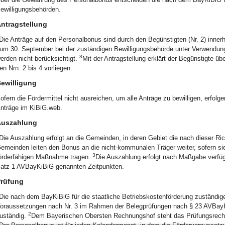
ewilligungsbehörden.
ntragstellung
Die Anträge auf den Personalbonus sind durch den Begünstigten (Nr. 2) innerh
um 30. September bei der zuständigen Bewilligungsbehörde unter Verwendun
3
erden nicht berücksichtigt.
Mit der Antragstellung erklärt der Begünstigte 
en Nrn. 2 bis 4 vorliegen.
ewilligung
ofern die Fördermittel nicht ausreichen, um alle Anträge zu bewilligen, erfolg
nträge im KiBiG.web.
uszahlung
Die Auszahlung erfolgt an die Gemeinden, in deren Gebiet die nach dieser Rich
emeinden leiten den Bonus an die nicht-kommunalen Träger weiter, sofern sie 
3
örderfähigen Maßnahme tragen.
Die Auszahlung erfolgt nach Maßgabe verfügba
atz 1 AVBayKiBiG genannten Zeitpunkten.
rüfung
Die nach dem BayKiBiG für die staatliche Betriebskostenförderung zuständig
oraussetzungen nach Nr. 3 im Rahmen der Belegprüfungen nach § 23 AVBay
2
uständig.
Dem Bayerischen Obersten Rechnungshof steht das Prüfungsrecht