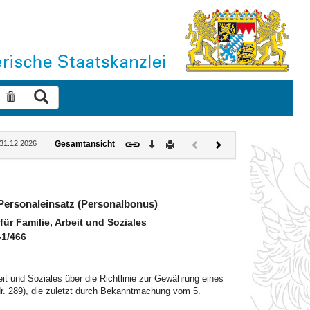
Suche ausführen
Suche zurücksetzen
Download
Drucken
Vorheriges
Nächstes
: 31.12.2026
Gesamtansicht
Dokument
Dokument
(inaktiv)
 Personaleinsatz (Personalbonus)
r Familie, Arbeit und Soziales
-1/466
it und Soziales über die Richtlinie zur Gewährung eines
r. 289), die zuletzt durch Bekanntmachung vom 5.