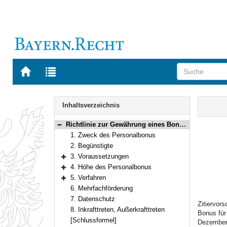
Zur
Zur
Startseite
Trefferliste
von
der
Navigation
BAYERN.RECHT
letzten
Inhalt
Inhaltsverzeichnis
Suche
Richtlinie zur Gewährung eines Bonus für zusätzlichen Personaleinsatz (Personalbonus)
Bereich reduzieren
1. Zweck des Personalbonus
2. Begünstigte
3. Voraussetzungen
Bereich erweitern
4. Höhe des Personalbonus
Bereich erweitern
5. Verfahren
Bereich erweitern
6. Mehrfachförderung
7. Datenschutz
Zitiervor
8. Inkrafttreten, Außerkrafttreten
Bonus für
[Schlussformel]
Dezember 