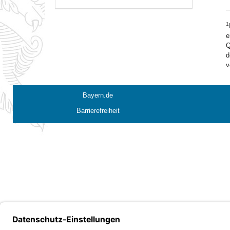
1
e
Q
d
v
Bayern.de
Barrierefreiheit