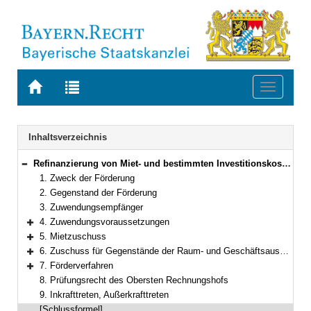
Zur
Zur
Toggle
Startseite
Trefferliste
navigati
von
der
BAYERN.RECHT
letzten
Navigation
Inhaltsverzeichnis
Suche
Refinanzierung von Miet- und bestimmten Investitionskosten für die Raum- und Geschäftsausstattung von Berufsfachschulen für Pflege
Bereich reduzieren
1. Zweck der Förderung
2. Gegenstand der Förderung
3. Zuwendungsempfänger
4. Zuwendungsvoraussetzungen
Bereich erweitern
5. Mietzuschuss
Bereich erweitern
6. Zuschuss für Gegenstände der Raum- und Geschäftsausstattung (Gebrauchsgüter, Verbrauchsgüter, Anlagegüter)
Bereich erweitern
7. Förderverfahren
Bereich erweitern
8. Prüfungsrecht des Obersten Rechnungshofs
9. Inkrafttreten, Außerkrafttreten
[Schlussformel]