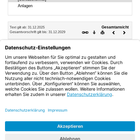
Anlagen
Inhalt
Gesamtansicht
Text gilt ab: 31.12.2025
Download
Drucken
Vorheriges
Nächste
Gesamtvorschrift gilt bis: 31.12.2029
Dokument
Dokume
Stefan Graf
Ministerialdirektor
Bayern.de
BayernPortal
Datenschutz
Impressum
Barrierefreiheit
Hilfe
Kontakt