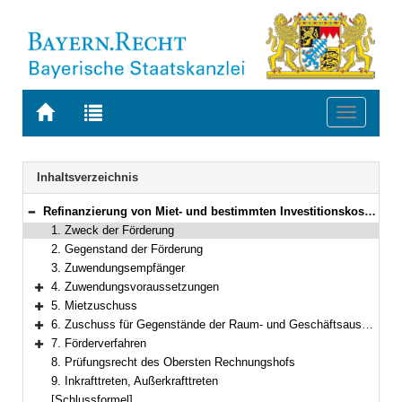
Zur
Zur
Toggle
Startseite
Trefferliste
navigati
von
der
BAYERN.RECHT
letzten
Navigation
Inhaltsverzeichnis
Suche
Refinanzierung von Miet- und bestimmten Investitionskosten für die Raum- und Geschäftsausstattung von Berufsfachschulen für Pflege
Bereich reduzieren
1. Zweck der Förderung
2. Gegenstand der Förderung
3. Zuwendungsempfänger
4. Zuwendungsvoraussetzungen
Bereich erweitern
5. Mietzuschuss
Bereich erweitern
6. Zuschuss für Gegenstände der Raum- und Geschäftsausstattung (Gebrauchsgüter, Verbrauchsgüter, Anlagegüter)
Bereich erweitern
7. Förderverfahren
Bereich erweitern
8. Prüfungsrecht des Obersten Rechnungshofs
9. Inkrafttreten, Außerkrafttreten
[Schlussformel]