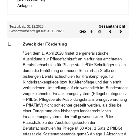
Anlagen
Inhalt
Gesamtansicht
Text gilt ab: 31.12.2025
Download
Drucken
Vorheriges
Nächste
Gesamtvorschrift gilt bis: 31.12.2029
Dokument
Dokume
1.
Zweck der Förderung
1
Seit dem 1. April 2020 findet die generalistische
Ausbildung zur Pflegefachkraft an hierfür neu errichteten
2
Berufsfachschulen für Pflege statt.
Die Schulträger sollen
durch die Einführung der neuen Schulart an Stelle der
bisherigen Berufsfachschulen für Krankenpflege, für
Kinderkrankenpflege bzw. für Altenpflege und der hiermit
verbundenen Umstellung auf ein wesentlich im Bundesrecht
vorgezeichnetes Finanzierungssystem (Pflegeberufegesetz
– PflBG; Pflegeberufe‑Ausbildungsfinanzierungsverordnung
– PflAFinV) nicht schlechter gestellt werden, als dies bei
einer Fortgeltung des bisherigen landesrechtlichen
3
Finanzierungssystems der Fall gewesen wäre.
Die
Pauschale zu den Ausbildungskosten der
Berufsfachschulen für Pflege (§ 30 Abs. 1 Satz 2 PflBG)
erfasst die Kostentatbestände gemäß Anlage 1 Abschnitt A