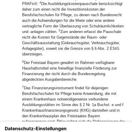
4
PflAFinV.
Die Ausbildungskostenpauschale berücksichtigt
daher zum einen nicht die Investitionskosten der
Berufsfachschulen für Pflege, zu denen nach Bundesrecht
auch die Aufwendungen für die Miete oder eine andere
vertragliche Form der Überlassung von Schulräumlichkeiten
5
und ‑anlagen zählen.
Zum anderen erfasst die Pauschale
nicht die Kosten für Gegenstände der Raum‑ oder
Geschäftsausstattung (Gebrauchsgüter, Verbrauchsgüter,
Anlagegüter), soweit sie die Grenze von § 6 Abs. 2 EStG
übersteigen.
6
Der Freistaat Bayern gewährt im Rahmen verfügbarer
Haushaltsmittel eine freiwillige finanzielle Förderung zur
Finanzierung der nicht durch die Bundesregelung
abgedeckten Ausgabenbereiche.
7
Das Finanzierungsinstrument findet für diejenigen
Berufsfachschulen für Pflege keine Anwendung, die mit
einem Krankenhaus notwendigerweise verbundene
Ausbildungsstätten im Sinne des § 2 Nr. 1a Buchst. e und f
Krankenhausfinanzierungsgesetz (KHG) darstellen und in
den Krankenhausplan des Freistaates Bayern
8
aufgenommen sind.
Hier richtet sich die Refinanzierung der
nicht von der Pauschale zu den Ausbildungskosten der