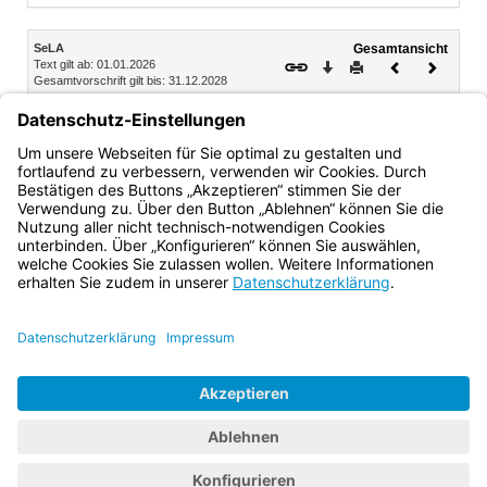
Inhalt
SeLA
Gesamtansicht
Text gilt ab: 01.01.2026
Download
Drucken
Vorheriges
Nächste
Gesamtvorschrift gilt bis: 31.12.2028
Dokument
Dokume
3.
Zuwendungsempfänger
Zuwendungsempfänger sind Initiatorinnen und Initiatoren
von Maßnahmen nach Nr. 2.
Bayern.de
BayernPortal
Datenschutz
Impressum
Barrierefreiheit
Hilfe
Kontakt
Kontrastwechsel
Schriftgröße