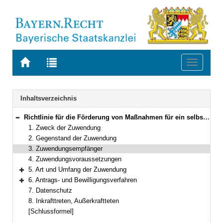
Zur
Zur
Toggle
Startseite
Trefferliste
navigati
von
der
BAYERN.RECHT
letzten
Navigation
Inhaltsverzeichnis
Suche
Richtlinie für die Förderung von Maßnahmen für ein selbstbestimmtes Leben im Alter
Bereich reduzieren
1. Zweck der Zuwendung
2. Gegenstand der Zuwendung
3. Zuwendungsempfänger
4. Zuwendungsvoraussetzungen
5. Art und Umfang der Zuwendung
Bereich erweitern
6. Antrags- und Bewilligungsverfahren
Bereich erweitern
7. Datenschutz
8. Inkrafttreten, Außerkraftteten
[Schlussformel]