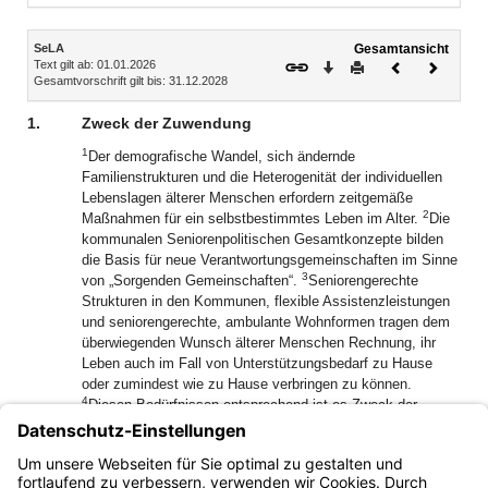
Inhalt
SeLA
Gesamtansicht
Text gilt ab: 01.01.2026
Download
Drucken
Vorheriges
Nächste
Gesamtvorschrift gilt bis: 31.12.2028
Dokument
Dokume
1.
Zweck der Zuwendung
1
Der demografische Wandel, sich ändernde
Familienstrukturen und die Heterogenität der individuellen
Lebenslagen älterer Menschen erfordern zeitgemäße
2
Maßnahmen für ein selbstbestimmtes Leben im Alter.
Die
kommunalen Seniorenpolitischen Gesamtkonzepte bilden
die Basis für neue Verantwortungsgemeinschaften im Sinne
3
von „Sorgenden Gemeinschaften“.
Seniorengerechte
Strukturen in den Kommunen, flexible Assistenzleistungen
und seniorengerechte, ambulante Wohnformen tragen dem
überwiegenden Wunsch älterer Menschen Rechnung, ihr
Leben auch im Fall von Unterstützungsbedarf zu Hause
oder zumindest wie zu Hause verbringen zu können.
4
Diesen Bedürfnissen entsprechend ist es Zweck der
Zuwendung, die Umsetzung zeitgemäßer Maßnahmen für
ein selbstbestimmtes Leben zu Hause oder wie zu Hause
5
im Alter in Bayern voran zu bringen.
Dies entspricht auch
dem Grundsatz „ambulant vor stationär“.