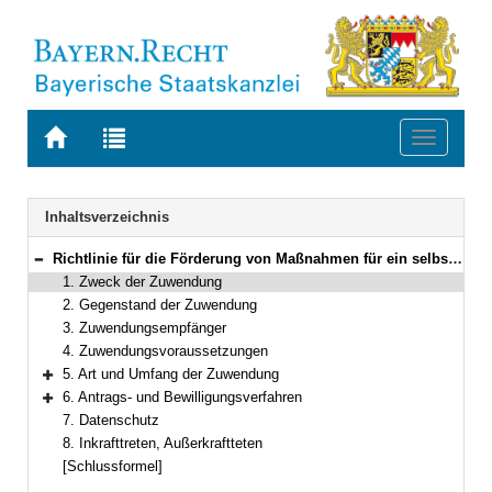
Zur
Zur
Toggle
Startseite
Trefferliste
navigati
von
der
BAYERN.RECHT
letzten
Navigation
Inhaltsverzeichnis
Suche
Richtlinie für die Förderung von Maßnahmen für ein selbstbestimmtes Leben im Alter
Bereich reduzieren
1. Zweck der Zuwendung
2. Gegenstand der Zuwendung
3. Zuwendungsempfänger
4. Zuwendungsvoraussetzungen
5. Art und Umfang der Zuwendung
Bereich erweitern
6. Antrags- und Bewilligungsverfahren
Bereich erweitern
7. Datenschutz
8. Inkrafttreten, Außerkraftteten
[Schlussformel]