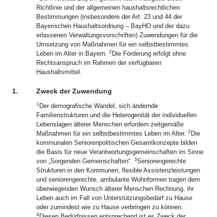
Richtlinie und der allgemeinen haushaltsrechtlichen
Bestimmungen (insbesondere der Art. 23 und 44 der
Bayerischen Haushaltsordnung – BayHO und der dazu
erlassenen Verwaltungsvorschriften) Zuwendungen für die
Umsetzung von Maßnahmen für ein selbstbestimmtes
2
Leben im Alter in Bayern.
Die Förderung erfolgt ohne
Rechtsanspruch im Rahmen der verfügbaren
Haushaltsmittel.
1.
Zweck der Zuwendung
1
Der demografische Wandel, sich ändernde
Familienstrukturen und die Heterogenität der individuellen
Lebenslagen älterer Menschen erfordern zeitgemäße
2
Maßnahmen für ein selbstbestimmtes Leben im Alter.
Die
kommunalen Seniorenpolitischen Gesamtkonzepte bilden
die Basis für neue Verantwortungsgemeinschaften im Sinne
3
von „Sorgenden Gemeinschaften“.
Seniorengerechte
Strukturen in den Kommunen, flexible Assistenzleistungen
und seniorengerechte, ambulante Wohnformen tragen dem
überwiegenden Wunsch älterer Menschen Rechnung, ihr
Leben auch im Fall von Unterstützungsbedarf zu Hause
oder zumindest wie zu Hause verbringen zu können.
4
Diesen Bedürfnissen entsprechend ist es Zweck der