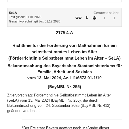
Inhalt
SeLA
Gesamtansicht
Text gilt ab: 01.01.2026
Download
Drucken
Vorheriges
Nächste
Gesamtvorschrift gilt bis: 31.12.2028
Dokument
Dokume
(inaktiv)
(inaktiv)
2175.4-A
Richtlinie für die Förderung von Maßnahmen für ein
selbstbestimmtes Leben im Alter
(Förderrichtlinie Selbstbestimmt Leben im Alter – SeLA)
Bekanntmachung des Bayerischen Staatsministeriums für
Familie, Arbeit und Soziales
vom 13. Mai 2024, Az. III1/6573.01-1/10
(BayMBl. Nr. 255)
Zitiervorschlag: Förderrichtlinie Selbstbestimmt Leben im Alter
(SeLA) vom 13. Mai 2024 (BayMBl. Nr. 255), die durch
Bekanntmachung vom 24. September 2025 (BayMBl. Nr. 413)
geändert worden ist
1
Der Freistaat Bayern gewährt nach Maßgabe dieser