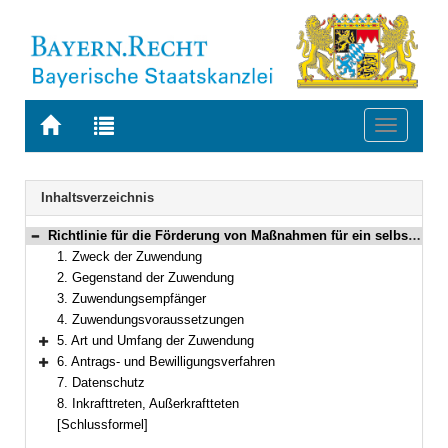
Zur
Zur
Toggle
Startseite
Trefferliste
navigati
von
der
BAYERN.RECHT
letzten
Navigation
Inhaltsverzeichnis
Suche
Richtlinie für die Förderung von Maßnahmen für ein selbstbestimmtes Leben im Alter
Bereich reduzieren
1. Zweck der Zuwendung
2. Gegenstand der Zuwendung
3. Zuwendungsempfänger
4. Zuwendungsvoraussetzungen
5. Art und Umfang der Zuwendung
Bereich erweitern
6. Antrags- und Bewilligungsverfahren
Bereich erweitern
7. Datenschutz
8. Inkrafttreten, Außerkraftteten
[Schlussformel]