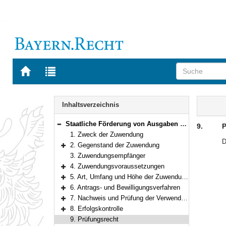
Zur
Zur
Startseite
Trefferliste
von
der
Navigation
BAYERN.RECHT
letzten
Inhalt
Inhaltsverzeichnis
Suche
Staatliche Förderung von Ausgaben für Second-Stage-Projekte
9.
P
Bereich reduzieren
1. Zweck der Zuwendung
D
2. Gegenstand der Zuwendung
Bereich erweitern
3. Zuwendungsempfänger
4. Zuwendungsvoraussetzungen
Bereich erweitern
5. Art, Umfang und Höhe der Zuwendung
Bereich erweitern
6. Antrags- und Bewilligungsverfahren
Bereich erweitern
7. Nachweis und Prüfung der Verwendung
Bereich erweitern
8. Erfolgskontrolle
Bereich erweitern
9. Prüfungsrecht