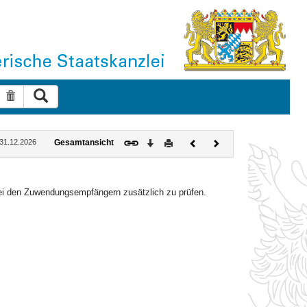
Suche ausführen
Suche zurücksetzen
Download
Drucken
Vorheriges
Nächstes
: 31.12.2026
Gesamtansicht
Dokument
Dokument
ei den Zuwendungsempfängern zusätzlich zu prüfen.