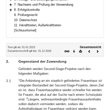
Bereich erweitern
7. Nachweis und Prüfung der Verwendung
Bereich erweitern
8. Erfolgskontrolle
Bereich erweitern
9. Prüfungsrecht
10. Datenschutz
11. Inkrafttreten, Außerkrafttreten
[Schlussformel]
Inhalt
Gesamtansicht
Text gilt ab: 01.01.2023
Download
Drucken
Vorheriges
Nächste
Gesamtvorschrift gilt bis: 31.12.2026
Dokument
Dokume
2.
Gegenstand der Zuwendung
Gefördert werden Second-Stage-Projekte nach den
folgenden Maßgaben:
1
2.1
Die Anbindung an ein staatlich gefördertes Frauenhaus ist
integraler Bestandteil der Second-Stage-Projekte, deren Ziel
es ist, dass Frauenhausplätze wieder schneller frei werden
für Frauen, die akut auf der Suche nach einem Schutzplatz
2
sind.
Längere, wohnraumbedingte Frauenhausaufenthalte
sollen dadurch vermieden werden, sodass die
Aufenthaltsdauer im Frauenhaus verkürzt werden kann.