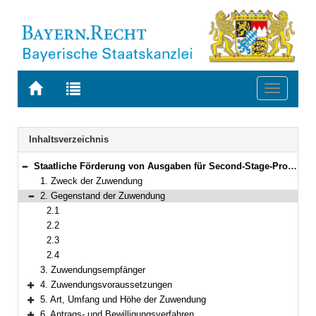
Zur
Zur
Toggle
Startseite
Trefferliste
navigati
von
der
BAYERN.RECHT
letzten
Navigation
Inhaltsverzeichnis
Suche
Staatliche Förderung von Ausgaben für Second-Stage-Projekte
Bereich reduzieren
1. Zweck der Zuwendung
2. Gegenstand der Zuwendung
Bereich reduzieren
2.1
2.2
2.3
2.4
3. Zuwendungsempfänger
4. Zuwendungsvoraussetzungen
Bereich erweitern
5. Art, Umfang und Höhe der Zuwendung
Bereich erweitern
6. Antrags- und Bewilligungsverfahren