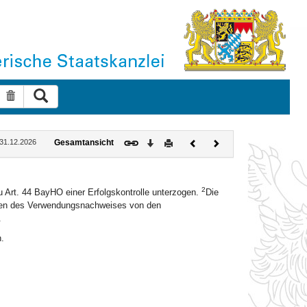
Suche ausführen
Suche zurücksetzen
Download
Drucken
Vorheriges
Nächstes
: 31.12.2026
Gesamtansicht
Dokument
Dokument
2
 Art. 44 BayHO einer Erfolgskontrolle unterzogen.
Die
men des Verwendungsnachweises von den
.
.