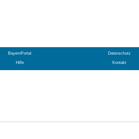
BayernPortal
Datenschutz
Hilfe
Kontakt