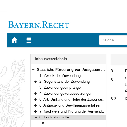
Zur
Zur
Startseite
Trefferliste
von
der
Navigation
BAYERN.RECHT
letzten
Inhalt
Inhaltsverzeichnis
Suche
Staatliche Förderung von Ausgaben für Second-Stage-Projekte
8.
E
Bereich reduzieren
1. Zweck der Zuwendung
1
8.1
2. Gegenstand der Zuwendung
U
Bereich erweitern
3. Zuwendungsempfänger
Z
4. Zuwendungsvoraussetzungen
Bereich erweitern
8.2
D
5. Art, Umfang und Höhe der Zuwendung
Bereich erweitern
6. Antrags- und Bewilligungsverfahren
Bereich erweitern
7. Nachweis und Prüfung der Verwendung
Bereich erweitern
8. Erfolgskontrolle
Bereich reduzieren
8.1