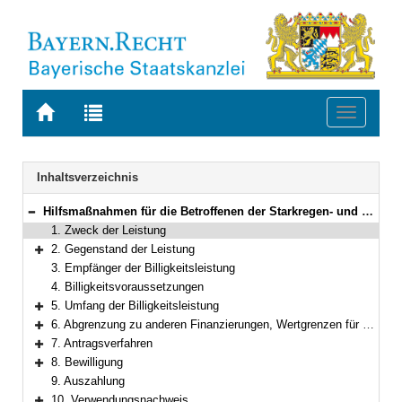
Zur
Zur
Toggle
Startseite
Trefferliste
navigati
von
der
BAYERN.RECHT
letzten
Navigation
Inhaltsverzeichnis
Suche
Hilfsmaßnahmen für die Betroffenen der Starkregen- und Hochwasserkatastrophen im Juli 2021; Programm zur Wiederherstellung der Infrastruktur in den Gemeinden
Bereich reduzieren
1. Zweck der Leistung
2. Gegenstand der Leistung
Bereich erweitern
3. Empfänger der Billigkeitsleistung
4. Billigkeitsvoraussetzungen
5. Umfang der Billigkeitsleistung
Bereich erweitern
6. Abgrenzung zu anderen Finanzierungen, Wertgrenzen für Vergaben der Bauleistungen
Bereich erweitern
7. Antragsverfahren
Bereich erweitern
8. Bewilligung
Bereich erweitern
9. Auszahlung
10. Verwendungsnachweis