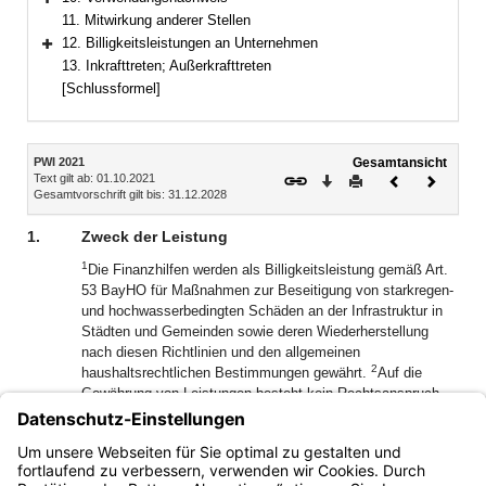
Bereich erweitern
11. Mitwirkung anderer Stellen
12. Billigkeitsleistungen an Unternehmen
Bereich erweitern
13. Inkrafttreten; Außerkrafttreten
[Schlussformel]
Inhalt
PWI 2021
Gesamtansicht
Text gilt ab: 01.10.2021
Download
Drucken
Vorheriges
Nächste
Gesamtvorschrift gilt bis: 31.12.2028
Dokument
Dokume
1.
Zweck der Leistung
1
Die Finanzhilfen werden als Billigkeitsleistung gemäß Art.
53 BayHO für Maßnahmen zur Beseitigung von starkregen-
und hochwasserbedingten Schäden an der Infrastruktur in
Städten und Gemeinden sowie deren Wiederherstellung
nach diesen Richtlinien und den allgemeinen
2
haushaltsrechtlichen Bestimmungen gewährt.
Auf die
Gewährung von Leistungen besteht kein Rechtsanspruch.
3
Die Regierungen als zuständige Bewilligungsbehörden
entscheiden über die Art und Höhe der Hilfe nach
pflichtgemäßem Ermessen im Rahmen der verfügbaren
Mittel.