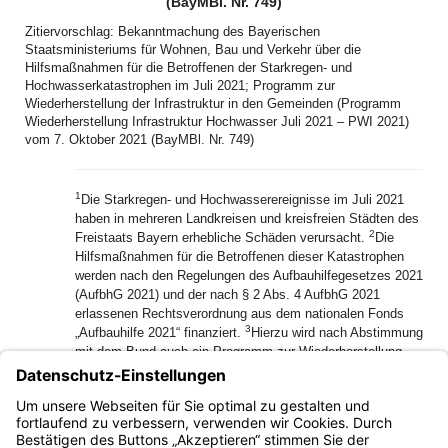
(BayMBl. Nr. 749)
Zitiervorschlag: Bekanntmachung des Bayerischen
Staatsministeriums für Wohnen, Bau und Verkehr über die
Hilfsmaßnahmen für die Betroffenen der Starkregen- und
Hochwasserkatastrophen im Juli 2021; Programm zur
Wiederherstellung der Infrastruktur in den Gemeinden (Programm
Wiederherstellung Infrastruktur Hochwasser Juli 2021 – PWI 2021)
vom 7. Oktober 2021 (BayMBl. Nr. 749)
1
Die Starkregen- und Hochwasserereignisse im Juli 2021
haben in mehreren Landkreisen und kreisfreien Städten des
2
Freistaats Bayern erhebliche Schäden verursacht.
Die
Hilfsmaßnahmen für die Betroffenen dieser Katastrophen
werden nach den Regelungen des Aufbauhilfegesetzes 2021
(AufbhG 2021) und der nach § 2 Abs. 4 AufbhG 2021
erlassenen Rechtsverordnung aus dem nationalen Fonds
3
„Aufbauhilfe 2021“ finanziert.
Hierzu wird nach Abstimmung
mit dem Bund auch ein Programm zur Wiederherstellung
der Infrastruktur in den betroffenen Gemeinden Bayerns
4
aufgelegt.
Für die Billigkeitsleistungen und Abwicklung der
Soforthilfen und der Aufbauhilfen gelten damit einheitlich
folgende Richtlinien: