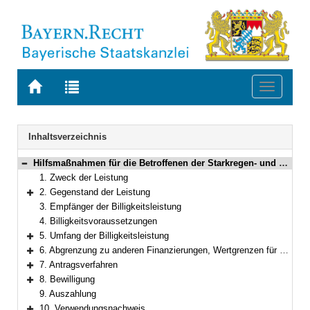
Zur
Zur
Toggle
Startseite
Trefferliste
navigati
von
der
BAYERN.RECHT
letzten
Navigation
Inhaltsverzeichnis
Suche
Hilfsmaßnahmen für die Betroffenen der Starkregen- und Hochwasserkatastrophen im Juli 2021; Programm zur Wiederherstellung der Infrastruktur in den Gemeinden
Bereich reduzieren
1. Zweck der Leistung
2. Gegenstand der Leistung
Bereich erweitern
3. Empfänger der Billigkeitsleistung
4. Billigkeitsvoraussetzungen
5. Umfang der Billigkeitsleistung
Bereich erweitern
6. Abgrenzung zu anderen Finanzierungen, Wertgrenzen für Vergaben der Bauleistungen
Bereich erweitern
7. Antragsverfahren
Bereich erweitern
8. Bewilligung
Bereich erweitern
9. Auszahlung
10. Verwendungsnachweis