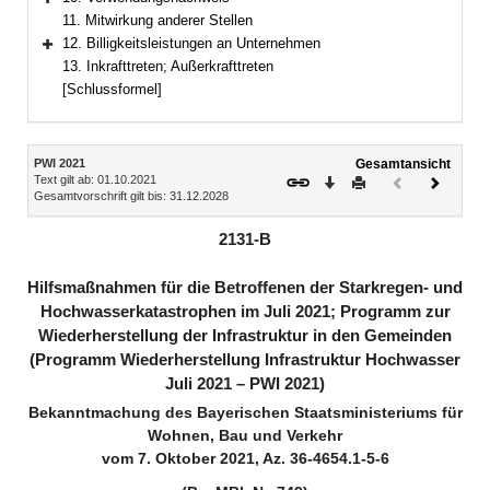
Bereich erweitern
11. Mitwirkung anderer Stellen
12. Billigkeitsleistungen an Unternehmen
Bereich erweitern
13. Inkrafttreten; Außerkrafttreten
[Schlussformel]
Inhalt
PWI 2021
Gesamtansicht
Text gilt ab: 01.10.2021
Download
Drucken
Vorheriges
Nächste
Gesamtvorschrift gilt bis: 31.12.2028
Dokument
Dokume
(inaktiv)
2131-B
Hilfsmaßnahmen für die Betroffenen der Starkregen- und
Hochwasserkatastrophen im Juli 2021; Programm zur
Wiederherstellung der Infrastruktur in den Gemeinden
(Programm Wiederherstellung Infrastruktur Hochwasser
Juli 2021 – PWI 2021)
Bekanntmachung des Bayerischen Staatsministeriums für
Wohnen, Bau und Verkehr
vom 7. Oktober 2021, Az. 36-4654.1-5-6