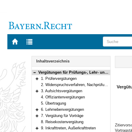
Zur
Zur
Startseite
Trefferliste
von
der
Navigation
BAYERN.RECHT
letzten
Inhalt
Inhaltsverzeichnis
Suche
Vergütungen für Prüfungs-, Lehr- und Vortragstätigkeiten im Geschäftsbereich des Bayerischen Staatsministeriums der Justiz
Bereich reduzieren
1. Prüfervergütungen
Bereich erweitern
2. Widerspruchsverfahren, Nachprüfungsverfahren und verwaltungsgerichtliche Verfahren
Vergütu
3. Aufsichtsvergütungen
Bereich erweitern
4. Offiziantenvergütungen
5. Übertragung
6. Lehrnebenvergütungen
Bereich erweitern
7. Vergütung für Vorträge
Bereich erweitern
8. Reisekostenvergütung
Zitiervor
9. Inkrafttreten, Außerkrafttreten
Vortragst
Bereich erweitern