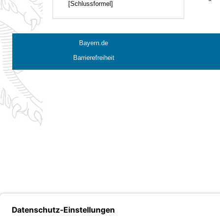
[Schlussformel]
Bayern.de
Barrierefreiheit