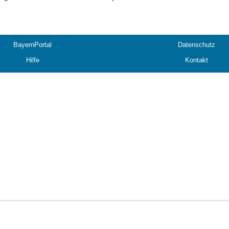
BayernPortal
Datenschutz
Hilfe
Kontakt