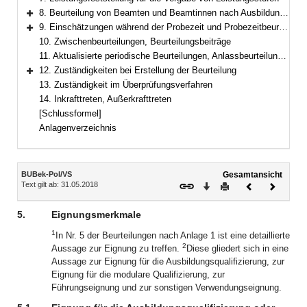
8. Beurteilung von Beamten und Beamtinnen nach Ausbildungsqualifizierung, Übernahme von anderen Dienstherren oder aus den Bereichen anderer oberster Dienstbehörden, Wiedereinstellung, Reaktivierung, Beurlaubung
Bereich erweitern
9. Einschätzungen während der Probezeit und Probezeitbeurteilungen
Bereich erweitern
10. Zwischenbeurteilungen, Beurteilungsbeiträge
11. Aktualisierte periodische Beurteilungen, Anlassbeurteilungen
12. Zuständigkeiten bei Erstellung der Beurteilung
Bereich erweitern
13. Zuständigkeit im Überprüfungsverfahren
14. Inkrafttreten, Außerkrafttreten
[Schlussformel]
Anlagenverzeichnis
Inhalt
BUBek-Pol/VS
Gesamtansicht
Text gilt ab: 31.05.2018
Download
Drucken
Vorheriges
Nächste
Dokument
Dokume
5.
Eignungsmerkmale
1
In Nr. 5 der Beurteilungen nach Anlage 1 ist eine detaillierte
2
Aussage zur Eignung zu treffen.
Diese gliedert sich in eine
Aussage zur Eignung für die Ausbildungsqualifizierung, zur
Eignung für die modulare Qualifizierung, zur
Führungseignung und zur sonstigen Verwendungseignung.