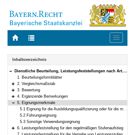
Zur
Zur
Toggle
Startseite
Trefferliste
navigati
von
der
BAYERN.RECHT
letzten
Navigation
Inhaltsverzeichnis
Suche
Dienstliche Beurteilung, Leistungsfeststellungen nach Art. 30 und 66 BayBesG in Verbindung mit Art. 62 LlbG für die Beamten und Beamtinnen der Bayerischen Polizei und des Bayerischen Landesamtes für Verfassungsschutz
Bereich reduzieren
1. Beurteilungsformblätter
2. Vergleichsmaßstab
Bereich erweitern
3. Bewertung
Bereich erweitern
4. Ergänzende Bemerkungen
Bereich erweitern
5. Eignungsmerkmale
Bereich reduzieren
5.1 Eignung für die Ausbildungsqualifizierung oder für die modulare Qualifizierung
5.2 Führungseignung
5.3 Sonstige Verwendungseignung
6. Leistungsfeststellung für den regelmäßigen Stufenaufstieg
Bereich erweitern
7. Leistungsfeststellung für die Vergabe von Leistungsstufen