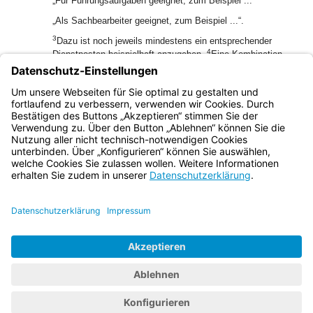
„Für Führungsaufgaben geeignet, zum Beispiel ...“
„Als Sachbearbeiter geeignet, zum Beispiel ...“.
3
Dazu ist noch jeweils mindestens ein entsprechender
4
Dienstposten beispielhaft anzugeben.
Eine Kombination
5
aus beiden Beschreibungen ist möglich.
Es sind auch
Einschränkungen (zum Beispiel auf bestimmte
6
Fachgebiete) zulässig.
Auch andere Formulierungen sind
zulässig.
Bayern.de
BayernPortal
Datenschutz
Impressum
Barrierefreiheit
Hilfe
Kontakt
Kontrastwechsel
Schriftgröße