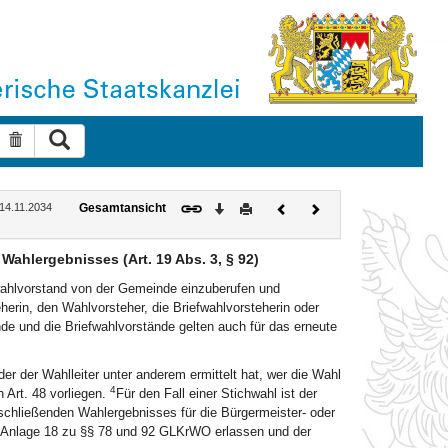
Suche ausführen
Suche zurücksetzen
Download
Drucken
Vorheriges
Nächstes
 14.11.2034
Gesamtansicht
Dokument
Dokument
hlergebnisses (Art. 19 Abs. 3, § 92)
fwahlvorstand von der Gemeinde einzuberufen und
erin, den Wahlvorsteher, die Briefwahlvorsteherin oder
e und die Briefwahlvorstände gelten auch für das erneute
er der Wahlleiter unter anderem ermittelt hat, wer die Wahl
4
Art. 48 vorliegen.
Für den Fall einer Stichwahl ist der
chließenden Wahlergebnisses für die Bürgermeister- oder
 Anlage 18 zu §§ 78 und 92 GLKrWO erlassen und der