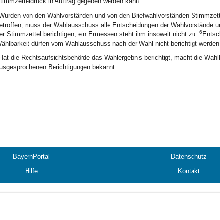
timmzetteldruck in Auftrag gegeben werden kann.
Wurden von den Wahlvorständen und von den Briefwahlvorständen Stimmzettel 
etroffen, muss der Wahlausschuss alle Entscheidungen der Wahlvorstände und
6
er Stimmzettel berichtigen; ein Ermessen steht ihm insoweit nicht zu.
Entsc
ählbarkeit dürfen vom Wahlausschuss nach der Wahl nicht berichtigt werden
Hat die Rechtsaufsichtsbehörde das Wahlergebnis berichtigt, macht die Wahlle
usgesprochenen Berichtigungen bekannt.
BayernPortal
Datenschutz
Hilfe
Kontakt