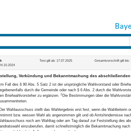
k
Text gilt ab: 17.07.2025
Gesamtvorschrift gilt bis:
24.10.2024
stellung, Verkündung und Bekanntmachung des abschließenden Wa
Im Fall des § 90 Abs. 5 Satz 2 ist der ursprüngliche Wahlvorstand oder Brie
egebenenfalls durch die Gemeinde oder nach § 6 Abs. 2 durch die Wahlvorsteh
2
en Briefwahlvorsteher zu ergänzen.
Die Bestimmungen über die Wahlvorständ
usammentreten.
Der Wahlausschuss stellt das Wahlergebnis erst fest, wenn die Wahlleiterin od
nnimmt bzw. wessen Wahl als angenommen gilt und ob Amtshindernisse nach 
ahlausschuss noch am Wahltag oder am Tag darauf zur Feststellung des abs
andratswahl einzuberufen, damit schnellstmöglich die Bekanntmachung nach