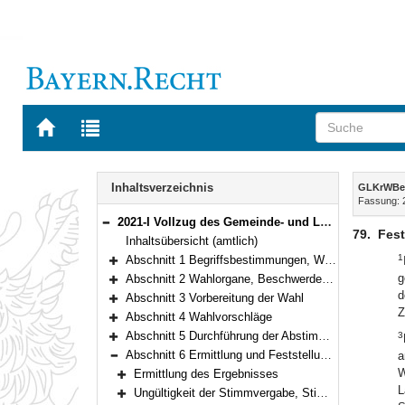
Zur
Zur
Startseite
Trefferliste
von
der
Navigation
BAYERN.RECHT
letzten
Inhalt
Inhaltsverzeichnis
GLKrWBe
Suche
Fassung: 
2021-I Vollzug des Gemeinde- und Landkreiswahlgesetzes und der Gemeinde- und Landkreiswahlordnung (Gemeinde- und Landkreiswahlbekanntmachung – GLKrWBek) Bekanntmachung des Bayerischen Staatsministeriums des Innern, für Sport und Integration vom 24. Oktober 2024, Az. B1-1367-3-37 (BayMBl. Nr. 534 )
Bereich reduzieren
79.
Fest
Inhaltsübersicht (amtlich)
1
Abschnitt 1 Begriffsbestimmungen, Wahlrecht, Wählbarkeit
Bereich erweitern
g
Abschnitt 2 Wahlorgane, Beschwerdeausschuss
Bereich erweitern
d
Abschnitt 3 Vorbereitung der Wahl
Bereich erweitern
Z
Abschnitt 4 Wahlvorschläge
Bereich erweitern
Abschnitt 5 Durchführung der Abstimmung, Sicherung der Wahlfreiheit, Briefwahl
3
Bereich erweitern
Abschnitt 6 Ermittlung und Feststellung des Wahlergebnisses
a
Bereich reduzieren
W
Ermittlung des Ergebnisses
Bereich erweitern
L
Ungültigkeit der Stimmvergabe, Stimmenauswertung
Bereich erweitern