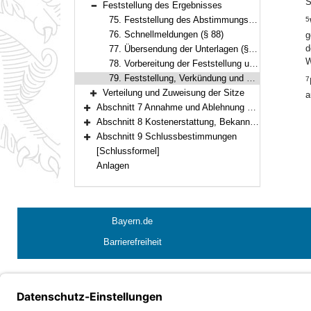
S
Feststellung des Ergebnisses
Bereich reduzieren
75. Feststellung des Abstimmungsergebnisses (§ 87)
5
76. Schnellmeldungen (§ 88)
g
d
77. Übersendung der Unterlagen (§ 89)
W
78. Vorbereitung der Feststellung und Verkündung des vorläufigen Wahlergebnisses (Art. 19 Abs. 3, § 90)
79. Feststellung, Verkündung und Bekanntmachung des abschließenden Wahlergebnisses (Art. 19 Abs. 3, § 92)
7
Verteilung und Zuweisung der Sitze
a
Bereich erweitern
Abschnitt 7 Annahme und Ablehnung der Wahl
Bereich erweitern
Abschnitt 8 Kostenerstattung, Bekanntmachungen, Abstimmungsunterlagen, Statistik
Bereich erweitern
Abschnitt 9 Schlussbestimmungen
Bereich erweitern
[Schlussformel]
Anlagen
Bayern.de
Barrierefreiheit