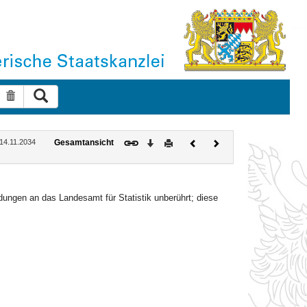
Suche ausführen
Suche zurücksetzen
Download
Drucken
Vorheriges
Nächstes
 14.11.2034
Gesamtansicht
Dokument
Dokument
ungen an das Landesamt für Statistik unberührt; diese