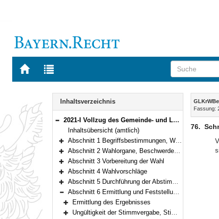
Zur
Zur
Startseite
Trefferliste
von
der
Navigation
BAYERN.RECHT
letzten
Inhalt
Inhaltsverzeichnis
GLKrWBe
Suche
Fassung: 
2021-I Vollzug des Gemeinde- und Landkreiswahlgesetzes und der Gemeinde- und Landkreiswahlordnung (Gemeinde- und Landkreiswahlbekanntmachung – GLKrWBek) Bekanntmachung des Bayerischen Staatsministeriums des Innern, für Sport und Integration vom 24. Oktober 2024, Az. B1-1367-3-37 (BayMBl. Nr. 534 )
Bereich reduzieren
76.
Schn
Inhaltsübersicht (amtlich)
Abschnitt 1 Begriffsbestimmungen, Wahlrecht, Wählbarkeit
V
Bereich erweitern
s
Abschnitt 2 Wahlorgane, Beschwerdeausschuss
Bereich erweitern
Abschnitt 3 Vorbereitung der Wahl
Bereich erweitern
Abschnitt 4 Wahlvorschläge
Bereich erweitern
Abschnitt 5 Durchführung der Abstimmung, Sicherung der Wahlfreiheit, Briefwahl
Bereich erweitern
Abschnitt 6 Ermittlung und Feststellung des Wahlergebnisses
Bereich reduzieren
Ermittlung des Ergebnisses
Bereich erweitern
Ungültigkeit der Stimmvergabe, Stimmenauswertung
Bereich erweitern