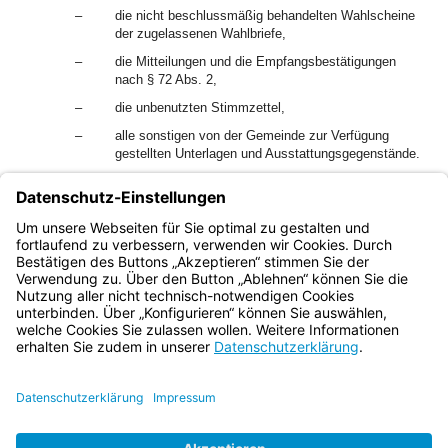
–
die nicht beschlussmäßig behandelten Wahlscheine
der zugelassenen Wahlbriefe,
–
die Mitteilungen und die Empfangsbestätigungen
nach § 72 Abs. 2,
–
die unbenutzten Stimmzettel,
–
alle sonstigen von der Gemeinde zur Verfügung
gestellten Unterlagen und Ausstattungsgegenstände.
4
Bei Landkreiswahlen prüft die Gemeinde vor der
Weiterleitung an die Wahlleiterin oder den Wahlleiter für die
Landkreiswahlen auch, ob die Niederschriften vollständig
ausgefüllt und unterschrieben sind.
Bayern.de
BayernPortal
Datenschutz
Impressum
Barrierefreiheit