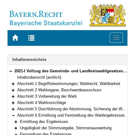
Zur
Zur
Toggle
Startseite
Trefferliste
navigati
von
der
BAYERN.RECHT
letzten
Navigation
Inhaltsverzeichnis
Suche
2021-I Vollzug des Gemeinde- und Landkreiswahlgesetzes und der Gemeinde- und Landkreiswahlordnung (Gemeinde- und Landkreiswahlbekanntmachung – GLKrWBek) Bekanntmachung des Bayerischen Staatsministeriums des Innern, für Sport und Integration vom 24. Oktober 2024, Az. B1-1367-3-37 (BayMBl. Nr. 534 )
Bereich reduzieren
Inhaltsübersicht (amtlich)
Abschnitt 1 Begriffsbestimmungen, Wahlrecht, Wählbarkeit
Bereich erweitern
Abschnitt 2 Wahlorgane, Beschwerdeausschuss
Bereich erweitern
Abschnitt 3 Vorbereitung der Wahl
Bereich erweitern
Abschnitt 4 Wahlvorschläge
Bereich erweitern
Abschnitt 5 Durchführung der Abstimmung, Sicherung der Wahlfreiheit, Briefwahl
Bereich erweitern
Abschnitt 6 Ermittlung und Feststellung des Wahlergebnisses
Bereich reduzieren
Ermittlung des Ergebnisses
Bereich erweitern
Ungültigkeit der Stimmvergabe, Stimmenauswertung
Bereich erweitern
Feststellung des Ergebnisses