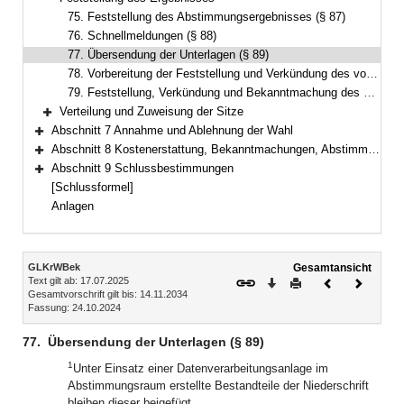
Bereich reduzieren
75. Feststellung des Abstimmungsergebnisses (§ 87)
76. Schnellmeldungen (§ 88)
77. Übersendung der Unterlagen (§ 89)
78. Vorbereitung der Feststellung und Verkündung des vorläufigen Wahlergebnisses (Art. 19 Abs. 3, § 90)
79. Feststellung, Verkündung und Bekanntmachung des abschließenden Wahlergebnisses (Art. 19 Abs. 3, § 92)
Verteilung und Zuweisung der Sitze
Bereich erweitern
Abschnitt 7 Annahme und Ablehnung der Wahl
Bereich erweitern
Abschnitt 8 Kostenerstattung, Bekanntmachungen, Abstimmungsunterlagen, Statistik
Bereich erweitern
Abschnitt 9 Schlussbestimmungen
Bereich erweitern
[Schlussformel]
Anlagen
Inhalt
GLKrWBek
Gesamtansicht
Text gilt ab: 17.07.2025
Download
Drucken
Vorheriges
Nächste
Gesamtvorschrift gilt bis: 14.11.2034
Dokument
Dokume
Fassung: 24.10.2024
77.
Übersendung der Unterlagen (§ 89)
1
Unter Einsatz einer Datenverarbeitungsanlage im
Abstimmungsraum erstellte Bestandteile der Niederschrift
bleiben dieser beigefügt.