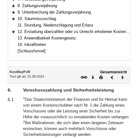
Bereich erweitern
8. Zahlungsverjährung
Bereich erweitern
9. Unterbrechung der Zahlungsverjährung
Bereich erweitern
10. Säumniszuschlag
Bereich erweitern
11. Stundung, Niederschlagung und Erlass
12. Erstattung überzahlter oder zu Unrecht erhobener Kostenerstattungen
Bereich erweitern
13. Anwendbarkeit Kostengesetz
14. Inkrafttreten
[Schlussformel]
Inhalt
KostBayFoR
Gesamtansicht
Text gilt ab: 01.08.2024
Download
Drucken
Vorheriges
Nächste
Dokument
Dokume
6.
Vorschusszahlung und Sicherheitsleistung
1
6.1
Das Staatsministerium der Finanzen und für Heimat kann
von einem Kostenschuldner nach Nr. 1 die Zahlung eines
Vorschusses oder die Leistung einer Sicherheit bis zur
Höhe der voraussichtlich zu erstattenden Kosten verlangen.
2
Bei Maßnahmen, die sich über einen längeren Zeitraum
erstrecken, können auch mehrfach Vorschüsse oder
Sicherheitsleistungen verlangt werden.