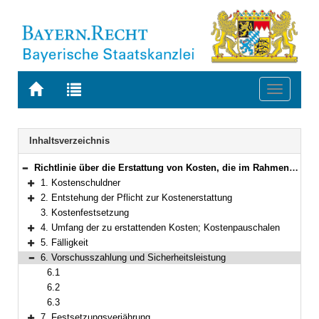
Zur
Zur
Toggle
Startseite
Trefferliste
navigati
von
der
BAYERN.RECHT
letzten
Navigation
Inhaltsverzeichnis
Suche
Richtlinie über die Erstattung von Kosten, die im Rahmen der Durchführung von Maßnahmen nach dem BayernFonds- und Finanzagentur-Gesetz entstehen
Bereich reduzieren
1. Kostenschuldner
Bereich erweitern
2. Entstehung der Pflicht zur Kostenerstattung
Bereich erweitern
3. Kostenfestsetzung
4. Umfang der zu erstattenden Kosten; Kostenpauschalen
Bereich erweitern
5. Fälligkeit
Bereich erweitern
6. Vorschusszahlung und Sicherheitsleistung
Bereich reduzieren
6.1
6.2
6.3
7. Festsetzungsverjährung