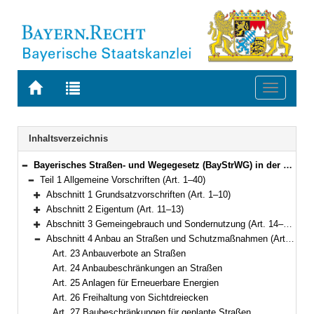
Zur
Zur
Toggle
Startseite
Trefferliste
navigati
von
der
BAYERN.RECHT
letzten
Navigation
Inhaltsverzeichnis
Suche
Bayerisches Straßen- und Wegegesetz (BayStrWG) in der Fassung der Bekanntmachung vom 5. Oktober 1981 (BayRS V S. 731) BayRS 91-1-B (Art. 1–71)
Bereich reduzieren
Teil 1 Allgemeine Vorschriften (Art. 1–40)
Bereich reduzieren
Abschnitt 1 Grundsatzvorschriften (Art. 1–10)
Bereich erweitern
Abschnitt 2 Eigentum (Art. 11–13)
Bereich erweitern
Abschnitt 3 Gemeingebrauch und Sondernutzung (Art. 14–22a)
Bereich erweitern
Abschnitt 4 Anbau an Straßen und Schutzmaßnahmen (Art. 23–30)
Bereich reduzieren
Art. 23 Anbauverbote an Straßen
Art. 24 Anbaubeschränkungen an Straßen
Art. 25 Anlagen für Erneuerbare Energien
Art. 26 Freihaltung von Sichtdreiecken
Art. 27 Baubeschränkungen für geplante Straßen