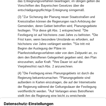
das Enteignungsverfahren beantragen; im übrigen gelten die
Vorschriften des Bayerischen Gesetzes über die
entschädigungspflichtige Enteignung sinngemäß.
1
(3)
Zur Sicherung der Planung neuer Staatsstraßen und
Kreisstraßen können die Regierungen nach Anhörung der
Gemeinden, deren Gebiet betroffen wird, Planungsgebiete
2
3
festlegen.
Für diese gilt Abs. 1 entsprechend.
Die
4
Festlegung ist auf höchstens zwei Jahre zu befristen.
Die
Frist kann, wenn besondere Umstände es erfordern, auf
5
höchstens vier Jahre verlängert werden.
Sie tritt mit
Beginn der Auslegung der Pläne im
Planfeststellungsverfahren oder von dem Zeitpunkt an, zu
dem den Betroffenen Gelegenheit gegeben wird, den Plan
6
einzusehen, außer Kraft.
Ihre Dauer ist auf die
Vierjahresfrist nach Abs. 2 anzurechnen.
1
(4)
Die Festlegung eines Planungsgebiets ist durch die
2
Regierung bekanntzumachen.
Planungsgebiete sind
außerdem in Karten einzutragen, die auf der Internetseite
der Regierung während der Geltungsdauer der Festlegung
3
veröffentlicht werden.
Auf Verlangen eines Betroffenen
stellt ihm die Regierung eine leicht zu erreichende
Zugangsmöglichkeit zur Verfügung.