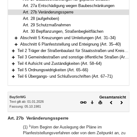
Art. 27a Entschädigung wegen Baubeschränkungen
Art. 27b Veränderungssperre
Art. 28 (aufgehoben)
Art. 29 Schutzmaßnahmen
Art. 30 Bepflanzungen, Straßenbegleitflächen
Abschnitt 5 Kreuzungen und Umleitungen (Art. 31–34)
Bereich erweitern
Abschnitt 6 Planfeststellung und Enteignung (Art. 35–40)
Bereich erweitern
Teil 2 Träger der Straßenbaulast für Staatsstraßen und Kreisstraßen (Art. 41–45)
Bereich erweitern
Teil 3 Gemeindestraßen und sonstige öffentliche Straßen (Art. 46–57)
Bereich erweitern
Teil 4 Aufsicht und Zuständigkeiten (Art. 58–64)
Bereich erweitern
Teil 5 Ordnungswidrigkeiten (Art. 65–66)
Bereich erweitern
Teil 6 Übergangs- und Schlußvorschriften (Art. 67–71)
Bereich erweitern
Inhalt
BayStrWG
Gesamtansicht
Text gilt ab: 01.01.2026
Download
Drucken
Vorheriges
Nächste
Fassung: 05.10.1981
Dokument
Dokume
Art. 27b
Veränderungssperre
1
(1)
Vom Beginn der Auslegung der Pläne im
Planfeststellungsverfahren oder von dem Zeitpunkt an, zu