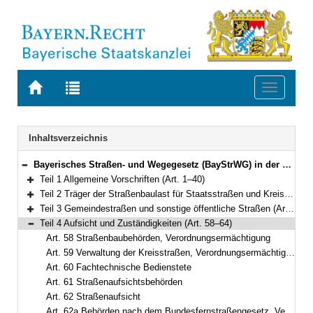
Zur
Zur
Toggle
Startseite
Trefferliste
navigati
von
der
BAYERN.RECHT
letzten
Navigation
Inhaltsverzeichnis
Suche
Bayerisches Straßen- und Wegegesetz (BayStrWG) in der Fassung der Bekanntmachung vom 5. Oktober 1981 (BayRS V S. 731) BayRS 91-1-B (Art. 1–71)
Bereich reduzieren
Teil 1 Allgemeine Vorschriften (Art. 1–40)
Bereich erweitern
Teil 2 Träger der Straßenbaulast für Staatsstraßen und Kreisstraßen (Art. 41–45)
Bereich erweitern
Teil 3 Gemeindestraßen und sonstige öffentliche Straßen (Art. 46–57)
Bereich erweitern
Teil 4 Aufsicht und Zuständigkeiten (Art. 58–64)
Bereich reduzieren
Art. 58 Straßenbaubehörden, Verordnungsermächtigung
Art. 59 Verwaltung der Kreisstraßen, Verordnungsermächtigung
Art. 60 Fachtechnische Bedienstete
Art. 61 Straßenaufsichtsbehörden
Art. 62 Straßenaufsicht
Art. 62a Behörden nach dem Bundesfernstraßengesetz, Verordnungsermächtigung