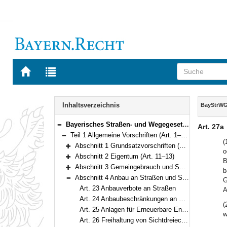
Zur
Zur
Startseite
Trefferliste
von
der
Navigation
BAYERN.RECHT
letzten
Inhalt
Inhaltsverzeichnis
BayStrW
Suche
Bayerisches Straßen- und Wegegesetz (BayStrWG) in der Fassung der Bekanntmachung vom 5. Oktober 1981 (BayRS V S. 731) BayRS 91-1-B (Art. 1–71)
Art. 27a
Bereich reduzieren
Teil 1 Allgemeine Vorschriften (Art. 1–40)
Bereich reduzieren
(
Abschnitt 1 Grundsatzvorschriften (Art. 1–10)
o
Bereich erweitern
Abschnitt 2 Eigentum (Art. 11–13)
B
Bereich erweitern
Abschnitt 3 Gemeingebrauch und Sondernutzung (Art. 14–22a)
b
Bereich erweitern
Abschnitt 4 Anbau an Straßen und Schutzmaßnahmen (Art. 23–30)
G
Bereich reduzieren
Art. 23 Anbauverbote an Straßen
A
Art. 24 Anbaubeschränkungen an Straßen
(
Art. 25 Anlagen für Erneuerbare Energien
w
Art. 26 Freihaltung von Sichtdreiecken