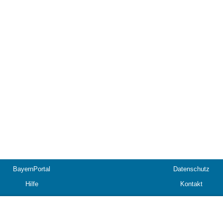
BayernPortal
Datenschutz
Hilfe
Kontakt