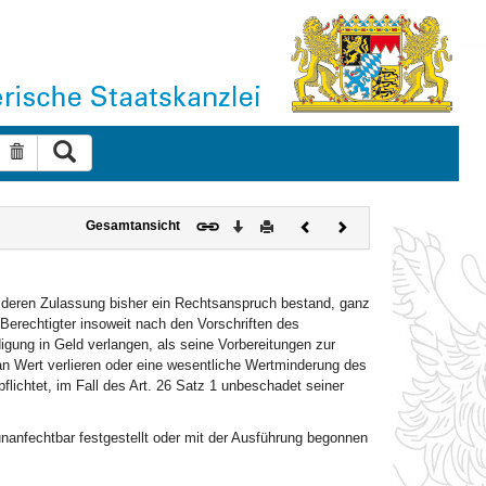
Suche ausführen
Suche zurücksetzen
Download
Drucken
Vorheriges
Nächstes
Gesamtansicht
Dokument
Dokument
f deren Zulassung bisher ein Rechtsanspruch bestand, ganz
Berechtigter insoweit nach den Vorschriften des
gung in Geld verlangen, als seine Vorbereitungen zur
n Wert verlieren oder eine wesentliche Wertminderung des
flichtet, im Fall des Art. 26 Satz 1 unbeschadet seiner
unanfechtbar festgestellt oder mit der Ausführung begonnen