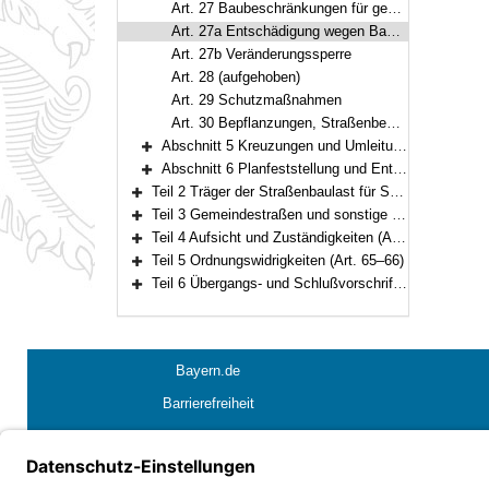
Art. 27 Baubeschränkungen für geplante Straßen
Art. 27a Entschädigung wegen Baubeschränkungen
Art. 27b Veränderungssperre
Art. 28 (aufgehoben)
Art. 29 Schutzmaßnahmen
Art. 30 Bepflanzungen, Straßenbegleitflächen
Abschnitt 5 Kreuzungen und Umleitungen (Art. 31–34)
Bereich erweitern
Abschnitt 6 Planfeststellung und Enteignung (Art. 35–40)
Bereich erweitern
Teil 2 Träger der Straßenbaulast für Staatsstraßen und Kreisstraßen (Art. 41–45)
Bereich erweitern
Teil 3 Gemeindestraßen und sonstige öffentliche Straßen (Art. 46–57)
Bereich erweitern
Teil 4 Aufsicht und Zuständigkeiten (Art. 58–64)
Bereich erweitern
Teil 5 Ordnungswidrigkeiten (Art. 65–66)
Bereich erweitern
Teil 6 Übergangs- und Schlußvorschriften (Art. 67–71)
Bereich erweitern
Bayern.de
Barrierefreiheit