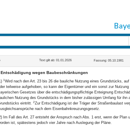
G
Text gilt ab: 01.01.2026
Fassung: 05.10.1981
Entschädigung wegen Baubeschränkungen
1
1)
Wird nach den Art. 23 bis 26 die bauliche Nutzung eines Grundstücks, au
der teilweise aufgehoben, so kann der Eigentümer und ein sonst zur Nutzung 
ayerischen Gesetzes über die entschädigungspflichtige Enteignung Entschädi
aulichen Nutzung des Grundstücks in dem bisher zulässigen Umfang für ihn a
2
rundstücks eintritt.
Zur Entschädigung ist der Träger der Straßenbaulast verp
usgleichsansprüche nach dem Eisenbahnkreuzungsgesetz.
2) Im Fall des Art. 27 entsteht der Anspruch nach Abs. 1 erst, wenn der Plan 
orden ist, spätestens jedoch vier Jahre nach Auslegung der Pläne.