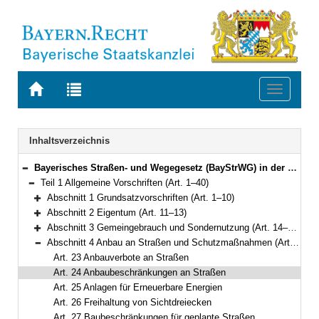
Zur
Zur
Toggle
Startseite
Trefferliste
navigati
von
der
BAYERN.RECHT
letzten
Navigation
Inhaltsverzeichnis
Suche
Bayerisches Straßen- und Wegegesetz (BayStrWG) in der Fassung der Bekanntmachung vom 5. Oktober 1981 (BayRS V S. 731) BayRS 91-1-B (Art. 1–71)
Bereich reduzieren
Teil 1 Allgemeine Vorschriften (Art. 1–40)
Bereich reduzieren
Abschnitt 1 Grundsatzvorschriften (Art. 1–10)
Bereich erweitern
Abschnitt 2 Eigentum (Art. 11–13)
Bereich erweitern
Abschnitt 3 Gemeingebrauch und Sondernutzung (Art. 14–22a)
Bereich erweitern
Abschnitt 4 Anbau an Straßen und Schutzmaßnahmen (Art. 23–30)
Bereich reduzieren
Art. 23 Anbauverbote an Straßen
Art. 24 Anbaubeschränkungen an Straßen
Art. 25 Anlagen für Erneuerbare Energien
Art. 26 Freihaltung von Sichtdreiecken
Art. 27 Baubeschränkungen für geplante Straßen