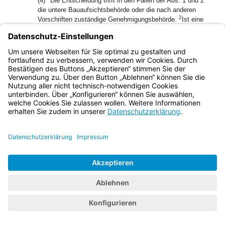
(4)
Die Entscheidung trifft in den Fällen der Abs. 1 und 2
die untere Bauaufsichtsbehörde oder die nach anderen
2
Vorschriften zuständige Genehmigungsbehörde.
Ist eine
baurechtliche oder anderweitige Genehmigung nicht
3
erforderlich, so entscheidet die Straßenbaubehörde.
Art. 23
Abs. 2 Satz 3 gilt entsprechend.
(5) Art. 23 Abs. 3 gilt entsprechend.
Bayern.de
BayernPortal
Datenschutz
Impressum
Barrierefreiheit
Hilfe
Kontakt
Kontrastwechsel
Schriftgröße