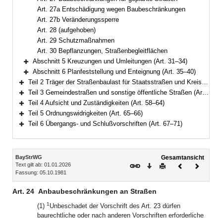
Art. 27a Entschädigung wegen Baubeschränkungen
Art. 27b Veränderungssperre
Art. 28 (aufgehoben)
Art. 29 Schutzmaßnahmen
Art. 30 Bepflanzungen, Straßenbegleitflächen
Abschnitt 5 Kreuzungen und Umleitungen (Art. 31–34)
Bereich erweitern
Abschnitt 6 Planfeststellung und Enteignung (Art. 35–40)
Bereich erweitern
Teil 2 Träger der Straßenbaulast für Staatsstraßen und Kreisstraßen (Art. 41–45)
Bereich erweitern
Teil 3 Gemeindestraßen und sonstige öffentliche Straßen (Art. 46–57)
Bereich erweitern
Teil 4 Aufsicht und Zuständigkeiten (Art. 58–64)
Bereich erweitern
Teil 5 Ordnungswidrigkeiten (Art. 65–66)
Bereich erweitern
Teil 6 Übergangs- und Schlußvorschriften (Art. 67–71)
Bereich erweitern
Inhalt
BayStrWG
Gesamtansicht
Text gilt ab: 01.01.2026
Download
Drucken
Vorheriges
Nächste
Fassung: 05.10.1981
Dokument
Dokume
Art. 24
Anbaubeschränkungen an Straßen
1
(1)
Unbeschadet der Vorschrift des Art. 23 dürfen
baurechtliche oder nach anderen Vorschriften erforderliche