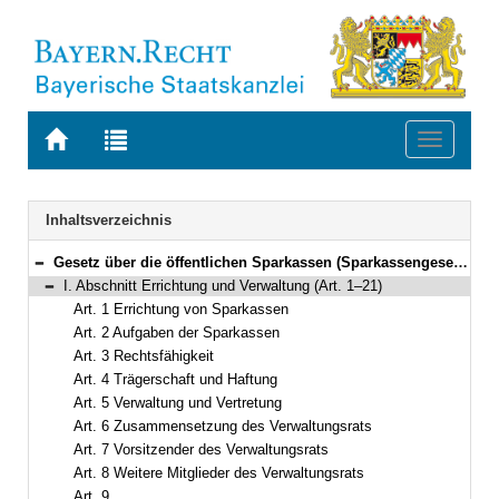
Zur
Zur
Toggle
Startseite
Trefferliste
navigati
von
der
BAYERN.RECHT
letzten
Navigation
Inhaltsverzeichnis
Suche
Gesetz über die öffentlichen Sparkassen (Sparkassengesetz – SpkG) In der Fassung der Bekanntmachung vom 1. Oktober 1956 (BayRS II S. 476) BayRS 2025-1-I (Art. 1–32)
Bereich reduzieren
I. Abschnitt Errichtung und Verwaltung (Art. 1–21)
Bereich reduzieren
Art. 1 Errichtung von Sparkassen
Art. 2 Aufgaben der Sparkassen
Art. 3 Rechtsfähigkeit
Art. 4 Trägerschaft und Haftung
Art. 5 Verwaltung und Vertretung
Art. 6 Zusammensetzung des Verwaltungsrats
Art. 7 Vorsitzender des Verwaltungsrats
Art. 8 Weitere Mitglieder des Verwaltungsrats
Art. 9