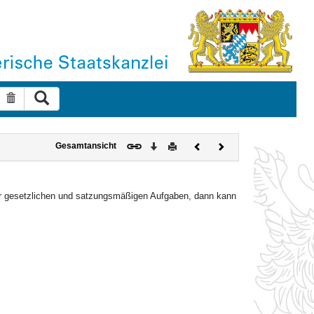
Suche ausführen
Suche zurücksetzen
Download
Drucken
Vorheriges
Nächstes
Gesamtansicht
Dokument
Dokument
rer gesetzlichen und satzungsmäßigen Aufgaben, dann kann