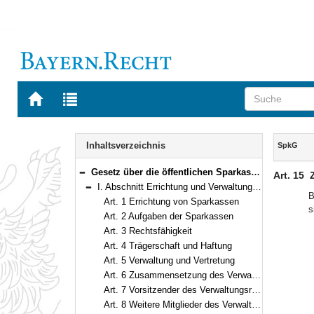
Zur
Zur
Startseite
Trefferliste
von
der
Navigation
BAYERN.RECHT
letzten
Inhalt
Inhaltsverzeichnis
SpkG
Suche
Gesetz über die öffentlichen Sparkassen (Sparkassengesetz – SpkG) In der Fassung der Bekanntmachung vom 1. Oktober 1956 (BayRS II S. 476) BayRS 2025-1-I (Art. 1–32)
Art. 15
Bereich reduzieren
I. Abschnitt Errichtung und Verwaltung (Art. 1–21)
Bereich reduzieren
B
Art. 1 Errichtung von Sparkassen
s
Art. 2 Aufgaben der Sparkassen
Art. 3 Rechtsfähigkeit
Art. 4 Trägerschaft und Haftung
Art. 5 Verwaltung und Vertretung
Art. 6 Zusammensetzung des Verwaltungsrats
Art. 7 Vorsitzender des Verwaltungsrats
Art. 8 Weitere Mitglieder des Verwaltungsrats