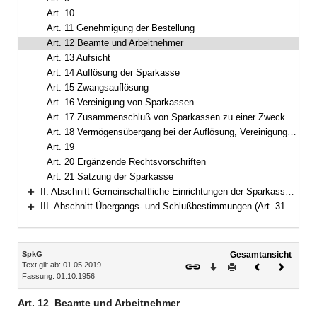
Art. 10
Art. 11 Genehmigung der Bestellung
Art. 12 Beamte und Arbeitnehmer
Art. 13 Aufsicht
Art. 14 Auflösung der Sparkasse
Art. 15 Zwangsauflösung
Art. 16 Vereinigung von Sparkassen
Art. 17 Zusammenschluß von Sparkassen zu einer Zweckverbandssparkasse
Art. 18 Vermögensübergang bei der Auflösung, Vereinigung und beim Zusammenschluß von Sparkassen
Art. 19
Art. 20 Ergänzende Rechtsvorschriften
Art. 21 Satzung der Sparkasse
II. Abschnitt Gemeinschaftliche Einrichtungen der Sparkassen (Art. 22–30)
Bereich erweitern
III. Abschnitt Übergangs- und Schlußbestimmungen (Art. 31–32)
Bereich erweitern
Inhalt
SpkG
Gesamtansicht
Text gilt ab: 01.05.2019
Download
Drucken
Vorheriges
Nächste
Fassung: 01.10.1956
Dokument
Dokume
Art. 12
Beamte und Arbeitnehmer