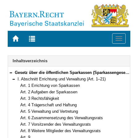
Zur
Zur
Toggle
Startseite
Trefferliste
navigati
von
der
BAYERN.RECHT
letzten
Navigation
Inhaltsverzeichnis
Suche
Gesetz über die öffentlichen Sparkassen (Sparkassengesetz – SpkG) In der Fassung der Bekanntmachung vom 1. Oktober 1956 (BayRS II S. 476) BayRS 2025-1-I (Art. 1–32)
Bereich reduzieren
I. Abschnitt Errichtung und Verwaltung (Art. 1–21)
Bereich reduzieren
Art. 1 Errichtung von Sparkassen
Art. 2 Aufgaben der Sparkassen
Art. 3 Rechtsfähigkeit
Art. 4 Trägerschaft und Haftung
Art. 5 Verwaltung und Vertretung
Art. 6 Zusammensetzung des Verwaltungsrats
Art. 7 Vorsitzender des Verwaltungsrats
Art. 8 Weitere Mitglieder des Verwaltungsrats
Art. 9