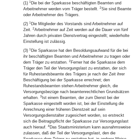
1
(1)
Die bei der Sparkasse beschäftigten Beamten und
2
Arbeitnehmer werden vom Träger bestellt.
Sie sind Beamte
oder Arbeitnehmer des Trägers.
1
(2)
Die Mitglieder des Vorstands sind Arbeitnehmer auf
2
Zeit.
Arbeitnehmer auf Zeit werden auf die Dauer von fünf
Jahren durch privaten Dienstvertrag eingestellt; wiederholte
Einstellung ist zulässig.
1
(3)
Die Sparkasse hat den Besoldungsaufwand für die bei
ihr beschäftigten Beamten und Arbeitnehmer zu tragen oder
2
dem Träger zu erstatten.
Ferner hat die Sparkasse dem
Träger den Teil der Versorgungslast zu erstatten, der sich
für Ruhestandsbeamte des Trägers je nach der Zeit ihrer
Beschäftigung bei der Sparkasse errechnet; den
Ruhestandsbeamten stehen Arbeitnehmer gleich, die
Versorgungsbezüge nach beamtenrechtlichen Grundsätzen
3
erhalten.
Ist einem Beamten, der zum Dienst bei der
Sparkasse eingestellt worden ist, bei der Einstellung die
Anrechnung einer früheren Dienstzeit auf sein
Versorgungsdienstalter zugesichert worden, so erstreckt
sich die Beitragspflicht der Sparkasse zur Versorgungslast
4
auch hierauf.
Das Staatsministerium kann ausnahmsweise
zulassen, daß der Teil der Versorgungslast, den die
Sparkasse dem Träger zu erstatten hat, in anderer Weise