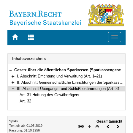
Zur
Zur
Toggle
Startseite
Trefferliste
navigati
von
der
BAYERN.RECHT
letzten
Navigation
Inhaltsverzeichnis
Suche
Gesetz über die öffentlichen Sparkassen (Sparkassengesetz – SpkG) In der Fassung der Bekanntmachung vom 1. Oktober 1956 (BayRS II S. 476) BayRS 2025-1-I (Art. 1–32)
Bereich reduzieren
I. Abschnitt Errichtung und Verwaltung (Art. 1–21)
Bereich erweitern
II. Abschnitt Gemeinschaftliche Einrichtungen der Sparkassen (Art. 22–30)
Bereich erweitern
III. Abschnitt Übergangs- und Schlußbestimmungen (Art. 31–32)
Bereich reduzieren
Art. 31 Haftung des Gewährträgers
Art. 32
Inhalt
SpkG
Gesamtansicht
Text gilt ab: 01.05.2019
Download
Drucken
Vorheriges
Nächste
Fassung: 01.10.1956
Dokument
Dokume