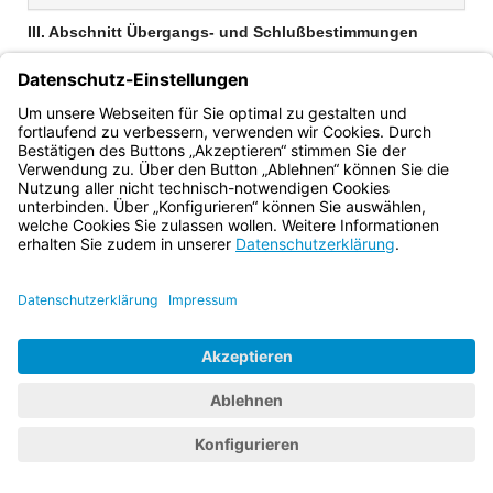
III. Abschnitt Übergangs- und Schlußbestimmungen
Art. 31 Haftung des Gewährträgers
Art. 32
Bayern.de
BayernPortal
Datenschutz
Impressum
Barrierefreiheit
Hilfe
Kontakt
Kontrastwechsel
Schriftgröße