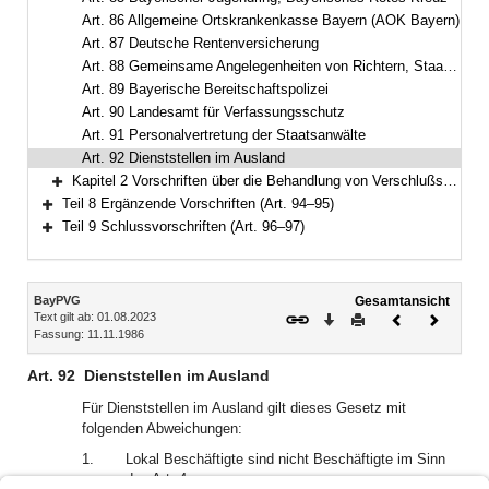
Art. 86 Allgemeine Ortskrankenkasse Bayern (AOK Bayern)
Art. 87 Deutsche Rentenversicherung
Art. 88 Gemeinsame Angelegenheiten von Richtern, Staatsanwälten und anderen Beschäftigten
Art. 89 Bayerische Bereitschaftspolizei
Art. 90 Landesamt für Verfassungsschutz
Art. 91 Personalvertretung der Staatsanwälte
Art. 92 Dienststellen im Ausland
Kapitel 2 Vorschriften über die Behandlung von Verschlußsachen (Art. 93)
Bereich erweitern
Teil 8 Ergänzende Vorschriften (Art. 94–95)
Bereich erweitern
Teil 9 Schlussvorschriften (Art. 96–97)
Bereich erweitern
Inhalt
BayPVG
Gesamtansicht
Text gilt ab: 01.08.2023
Download
Drucken
Vorheriges
Nächste
Fassung: 11.11.1986
Dokument
Dokume
Art. 92
Dienststellen im Ausland
Für Dienststellen im Ausland gilt dieses Gesetz mit
folgenden Abweichungen:
1.
Lokal Beschäftigte sind nicht Beschäftigte im Sinn
des Art. 4;