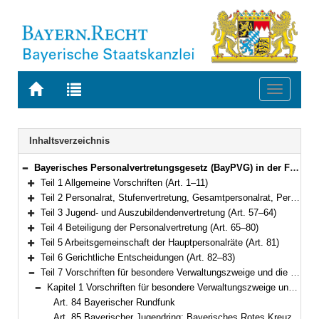
Zur
Zur
Toggle
Startseite
Trefferliste
navigati
von
der
BAYERN.RECHT
letzten
Navigation
Inhaltsverzeichnis
Suche
Bayerisches Personalvertretungsgesetz (BayPVG) in der Fassung der Bekanntmachung vom 11. November 1986 (GVBl. S. 349) BayRS 2035-1-F (Art. 1–97)
Bereich reduzieren
Teil 1 Allgemeine Vorschriften (Art. 1–11)
Bereich erweitern
Teil 2 Personalrat, Stufenvertretung, Gesamtpersonalrat, Personalversammlung (Art. 12–56)
Bereich erweitern
Teil 3 Jugend- und Auszubildendenvertretung (Art. 57–64)
Bereich erweitern
Teil 4 Beteiligung der Personalvertretung (Art. 65–80)
Bereich erweitern
Teil 5 Arbeitsgemeinschaft der Hauptpersonalräte (Art. 81)
Bereich erweitern
Teil 6 Gerichtliche Entscheidungen (Art. 82–83)
Bereich erweitern
Teil 7 Vorschriften für besondere Verwaltungszweige und die Behandlung von Verschlußsachen (Art. 84–93)
Bereich reduzieren
Kapitel 1 Vorschriften für besondere Verwaltungszweige und für den Bayerischen Rundfunk (Art. 84–92)
Bereich reduzieren
Art. 84 Bayerischer Rundfunk
Art. 85 Bayerischer Jugendring; Bayerisches Rotes Kreuz