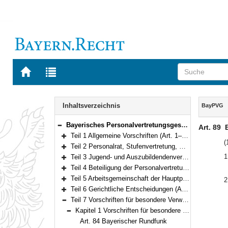
Zur
Zur
Startseite
Trefferliste
von
der
Navigation
BAYERN.RECHT
letzten
Inhalt
Inhaltsverzeichnis
BayPVG
Suche
Bayerisches Personalvertretungsgesetz (BayPVG) in der Fassung der Bekanntmachung vom 11. November 1986 (GVBl. S. 349) BayRS 2035-1-F (Art. 1–97)
Art. 89
Bereich reduzieren
Teil 1 Allgemeine Vorschriften (Art. 1–11)
Bereich erweitern
(
Teil 2 Personalrat, Stufenvertretung, Gesamtpersonalrat, Personalversammlung (Art. 12–56)
Bereich erweitern
1
Teil 3 Jugend- und Auszubildendenvertretung (Art. 57–64)
Bereich erweitern
Teil 4 Beteiligung der Personalvertretung (Art. 65–80)
Bereich erweitern
Teil 5 Arbeitsgemeinschaft der Hauptpersonalräte (Art. 81)
2
Bereich erweitern
Teil 6 Gerichtliche Entscheidungen (Art. 82–83)
Bereich erweitern
Teil 7 Vorschriften für besondere Verwaltungszweige und die Behandlung von Verschlußsachen (Art. 84–93)
Bereich reduzieren
Kapitel 1 Vorschriften für besondere Verwaltungszweige und für den Bayerischen Rundfunk (Art. 84–92)
Bereich reduzieren
Art. 84 Bayerischer Rundfunk