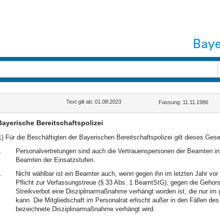
Text gilt ab: 01.08.2023
Fassung: 11.11.1986
Bayerische Bereitschaftspolizei
1) Für die Beschäftigten der Bayerischen Bereitschaftspolizei gilt dieses Ge
.
Personalvertretungen sind auch die Vertrauenspersonen der Beamten i
Beamten der Einsatzstufen.
.
Nicht wählbar ist ein Beamter auch, wenn gegen ihn im letzten Jahr v
Pflicht zur Verfassungstreue (§ 33 Abs. 1 BeamtStG), gegen die Gehor
Streikverbot eine Disziplinarmaßnahme verhängt worden ist, die nur im 
kann. Die Mitgliedschaft im Personalrat erlischt außer in den Fällen de
bezeichnete Disziplinarmaßnahme verhängt wird.