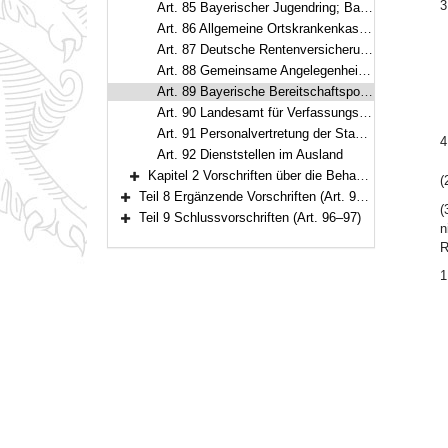
3
Art. 85 Bayerischer Jugendring; Bayerisches Rotes Kreuz
Art. 86 Allgemeine Ortskrankenkasse Bayern (AOK Bayern)
Art. 87 Deutsche Rentenversicherung
Art. 88 Gemeinsame Angelegenheiten von Richtern, Staatsanwälten und anderen Beschäftigten
Art. 89 Bayerische Bereitschaftspolizei
Art. 90 Landesamt für Verfassungsschutz
Art. 91 Personalvertretung der Staatsanwälte
4
Art. 92 Dienststellen im Ausland
Kapitel 2 Vorschriften über die Behandlung von Verschlußsachen (Art. 93)
(
Bereich erweitern
Teil 8 Ergänzende Vorschriften (Art. 94–95)
Bereich erweitern
(
Teil 9 Schlussvorschriften (Art. 96–97)
n
Bereich erweitern
R
1