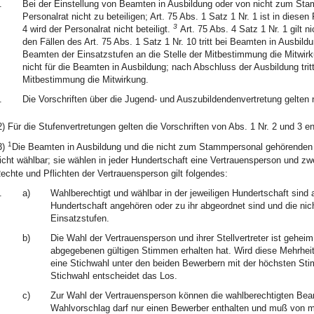
.
Bei der Einstellung von Beamten in Ausbildung oder von nicht zum Sta
Personalrat nicht zu beteiligen; Art. 75 Abs. 1 Satz 1 Nr. 1 ist in diesen
3
4 wird der Personalrat nicht beteiligt.
Art. 75 Abs. 4 Satz 1 Nr. 1 gilt 
den Fällen des Art. 75 Abs. 1 Satz 1 Nr. 10 tritt bei Beamten in Ausb
Beamten der Einsatzstufen an die Stelle der Mitbestimmung die Mitwirkun
nicht für die Beamten in Ausbildung; nach Abschluss der Ausbildung tritt
Mitbestimmung die Mitwirkung.
.
Die Vorschriften über die Jugend- und Auszubildendenvertretung gelten n
2) Für die Stufenvertretungen gelten die Vorschriften von Abs. 1 Nr. 2 und 3 e
1
3)
Die Beamten in Ausbildung und die nicht zum Stammpersonal gehörenden B
icht wählbar; sie wählen in jeder Hundertschaft eine Vertrauensperson und zwe
echte und Pflichten der Vertrauensperson gilt folgendes:
.
a)
Wahlberechtigt und wählbar in der jeweiligen Hundertschaft sind 
Hundertschaft angehören oder zu ihr abgeordnet sind und die 
Einsatzstufen.
b)
Die Wahl der Vertrauensperson und ihrer Stellvertreter ist geheim
abgegebenen gültigen Stimmen erhalten hat. Wird diese Mehrheit
eine Stichwahl unter den beiden Bewerbern mit der höchsten St
Stichwahl entscheidet das Los.
c)
Zur Wahl der Vertrauensperson können die wahlberechtigten Be
Wahlvorschlag darf nur einen Bewerber enthalten und muß von m