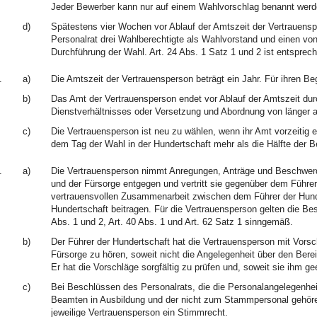
Jeder Bewerber kann nur auf einem Wahlvorschlag benannt werd
d)
Spätestens vier Wochen vor Ablauf der Amtszeit der Vertrauensp
Personalrat drei Wahlberechtigte als Wahlvorstand und einen von
Durchführung der Wahl. Art. 24 Abs. 1 Satz 1 und 2 ist entspre
.
a)
Die Amtszeit der Vertrauensperson beträgt ein Jahr. Für ihren Beg
b)
Das Amt der Vertrauensperson endet vor Ablauf der Amtszeit du
Dienstverhältnisses oder Versetzung und Abordnung von länger a
c)
Die Vertrauensperson ist neu zu wählen, wenn ihr Amt vorzeitig e
dem Tag der Wahl in der Hundertschaft mehr als die Hälfte der 
.
a)
Die Vertrauensperson nimmt Anregungen, Anträge und Beschwerde
und der Fürsorge entgegen und vertritt sie gegenüber dem Führer
vertrauensvollen Zusammenarbeit zwischen dem Führer der Hunde
Hundertschaft beitragen. Für die Vertrauensperson gelten die Be
Abs. 1 und 2, Art. 40 Abs. 1 und Art. 62 Satz 1 sinngemäß.
b)
Der Führer der Hundertschaft hat die Vertrauensperson mit Vorsc
Fürsorge zu hören, soweit nicht die Angelegenheit über den Berei
Er hat die Vorschläge sorgfältig zu prüfen und, soweit sie ihm ge
c)
Bei Beschlüssen des Personalrats, die die Personalangelegenheit
Beamten in Ausbildung und der nicht zum Stammpersonal gehören
jeweilige Vertrauensperson ein Stimmrecht.