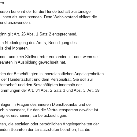
en.
erson benennt der für die Hundertschaft zuständige
 ihnen als Vorsitzenden. Dem Wahlvorstand obliegt die
chend anzuwenden.
inn gilt Art. 26 Abs. 1 Satz 2 entsprechend.
rch Niederlegung des Amts, Beendigung des
ls drei Monaten.
ndet und kein Stellvertreter vorhanden ist oder wenn seit
Beamten in Ausbildung gewechselt hat.
n der Beschäftigten in innerdienstlichen Angelegenheiten
 der Hundertschaft und dem Personalrat. Sie soll zur
rtschaft und den Beschäftigten innerhalb der
stimmungen der Art. 34 Abs. 2 Satz 3 und Abs. 3, Art. 39
hlägen in Fragen des inneren Dienstbetriebs und der
ch hinausgeht, für den die Vertrauensperson gewählt ist.
eignet erscheinen, zu berücksichtigen.
en, die sozialen oder persönlichen Angelegenheiten der
den Beamten der Einsatzstufen betreffen, hat die