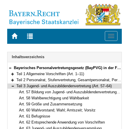
Zur
Zur
Toggle
Startseite
Trefferliste
navigati
von
der
BAYERN.RECHT
letzten
Navigation
Inhaltsverzeichnis
Suche
Bayerisches Personalvertretungsgesetz (BayPVG) in der Fassung der Bekanntmachung vom 11. November 1986 (GVBl. S. 349) BayRS 2035-1-F (Art. 1–97)
Bereich reduzieren
Teil 1 Allgemeine Vorschriften (Art. 1–11)
Bereich erweitern
Teil 2 Personalrat, Stufenvertretung, Gesamtpersonalrat, Personalversammlung (Art. 12–56)
Bereich erweitern
Teil 3 Jugend- und Auszubildendenvertretung (Art. 57–64)
Bereich reduzieren
Art. 57 Bildung von Jugend- und Auszubildendenvertretungen; Allgemeine Aufgaben
Art. 58 Wahlberechtigung und Wählbarkeit
Art. 59 Größe und Zusammensetzung
Art. 60 Wahlvorstand; Wahl; Amtszeit; Vorsitz
Art. 61 Befugnisse
Art. 62 Entsprechende Anwendung von Vorschriften
Art. 63 Jugend- und Auszubildendenversammlung