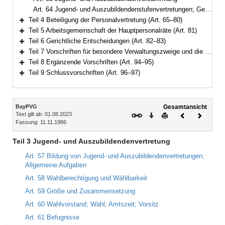
Art. 64 Jugend- und Auszubildendenstufenvertretungen; Gesamt-Jugend- und Auszubildendenvertretung
Teil 4 Beteiligung der Personalvertretung (Art. 65–80)
Bereich erweitern
Teil 5 Arbeitsgemeinschaft der Hauptpersonalräte (Art. 81)
Bereich erweitern
Teil 6 Gerichtliche Entscheidungen (Art. 82–83)
Bereich erweitern
Teil 7 Vorschriften für besondere Verwaltungszweige und die Behandlung von Verschlußsachen (Art. 84–93)
Bereich erweitern
Teil 8 Ergänzende Vorschriften (Art. 94–95)
Bereich erweitern
Teil 9 Schlussvorschriften (Art. 96–97)
Bereich erweitern
Inhalt
BayPVG
Gesamtansicht
Text gilt ab: 01.08.2023
Download
Drucken
Vorheriges
Nächste
Fassung: 11.11.1986
Dokument
Dokume
Teil 3 Jugend- und Auszubildendenvertretung
Art. 57 Bildung von Jugend- und Auszubildendenvertretungen;
Allgemeine Aufgaben
Art. 58 Wahlberechtigung und Wählbarkeit
Art. 59 Größe und Zusammensetzung
Art. 60 Wahlvorstand; Wahl; Amtszeit; Vorsitz
Art. 61 Befugnisse