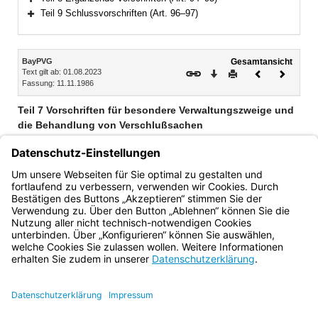
Bereich erweitern
Teil 9 Schlussvorschriften (Art. 96–97)
Bereich erweitern
Inhalt
BayPVG
Gesamtansicht
Text gilt ab: 01.08.2023
Download
Drucken
Vorheriges
Nächste
Fassung: 11.11.1986
Dokument
Dokume
Teil 7 Vorschriften für besondere Verwaltungszweige und
die Behandlung von Verschlußsachen
Kapitel 1 Vorschriften für besondere Verwaltungszweige und für
den Bayerischen Rundfunk (Art. 84–92)
Kapitel 2 Vorschriften über die Behandlung von
Verschlußsachen (Art. 93)
Bayern.de
BayernPortal
Datenschutz
Impressum
Barrierefreiheit