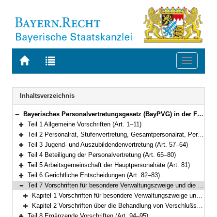
Zur
Zur
Toggle
Startseite
Trefferliste
navigati
von
der
BAYERN.RECHT
letzten
Navigation
Inhaltsverzeichnis
Suche
Bayerisches Personalvertretungsgesetz (BayPVG) in der Fassung der Bekanntmachung vom 11. November 1986 (GVBl. S. 349) BayRS 2035-1-F (Art. 1–97)
Bereich reduzieren
Teil 1 Allgemeine Vorschriften (Art. 1–11)
Bereich erweitern
Teil 2 Personalrat, Stufenvertretung, Gesamtpersonalrat, Personalversammlung (Art. 12–56)
Bereich erweitern
Teil 3 Jugend- und Auszubildendenvertretung (Art. 57–64)
Bereich erweitern
Teil 4 Beteiligung der Personalvertretung (Art. 65–80)
Bereich erweitern
Teil 5 Arbeitsgemeinschaft der Hauptpersonalräte (Art. 81)
Bereich erweitern
Teil 6 Gerichtliche Entscheidungen (Art. 82–83)
Bereich erweitern
Teil 7 Vorschriften für besondere Verwaltungszweige und die Behandlung von Verschlußsachen (Art. 84–93)
Bereich reduzieren
Kapitel 1 Vorschriften für besondere Verwaltungszweige und für den Bayerischen Rundfunk (Art. 84–92)
Bereich erweitern
Kapitel 2 Vorschriften über die Behandlung von Verschlußsachen (Art. 93)
Bereich erweitern
Teil 8 Ergänzende Vorschriften (Art. 94–95)