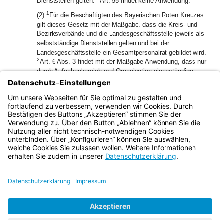
Dienststellen gelten.
Art. 55 findet keine Anwendung.
1
(2)
Für die Beschäftigten des Bayerischen Roten Kreuzes
gilt dieses Gesetz mit der Maßgabe, dass die Kreis- und
Bezirksverbände und die Landesgeschäftsstelle jeweils als
selbstständige Dienststellen gelten und bei der
Landesgeschäftsstelle ein Gesamtpersonalrat gebildet wird.
2
Art. 6 Abs. 3 findet mit der Maßgabe Anwendung, dass nur
durch Aufgabenbereich und Organisation eigenständige
Nebenstellen und Teile der Dienststelle als selbstständige
3
Dienststellen gelten können.
Art. 55 findet keine
4
Anwendung.
Art. 1 Satz 2 des BRK-Gesetzes bleibt
unberührt.
Bayern.de
BayernPortal
Datenschutz
Impressum
Barrierefreiheit
Hilfe