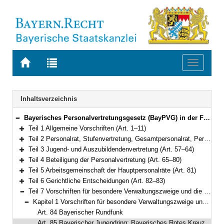
Zur
Zur
Toggle
Startseite
Trefferliste
navigati
von
der
BAYERN.RECHT
letzten
Navigation
Inhaltsverzeichnis
Suche
Bayerisches Personalvertretungsgesetz (BayPVG) in der Fassung der Bekanntmachung vom 11. November 1986 (GVBl. S. 349) BayRS 2035-1-F (Art. 1–97)
Bereich reduzieren
Teil 1 Allgemeine Vorschriften (Art. 1–11)
Bereich erweitern
Teil 2 Personalrat, Stufenvertretung, Gesamtpersonalrat, Personalversammlung (Art. 12–56)
Bereich erweitern
Teil 3 Jugend- und Auszubildendenvertretung (Art. 57–64)
Bereich erweitern
Teil 4 Beteiligung der Personalvertretung (Art. 65–80)
Bereich erweitern
Teil 5 Arbeitsgemeinschaft der Hauptpersonalräte (Art. 81)
Bereich erweitern
Teil 6 Gerichtliche Entscheidungen (Art. 82–83)
Bereich erweitern
Teil 7 Vorschriften für besondere Verwaltungszweige und die Behandlung von Verschlußsachen (Art. 84–93)
Bereich reduzieren
Kapitel 1 Vorschriften für besondere Verwaltungszweige und für den Bayerischen Rundfunk (Art. 84–92)
Bereich reduzieren
Art. 84 Bayerischer Rundfunk
Art. 85 Bayerischer Jugendring; Bayerisches Rotes Kreuz