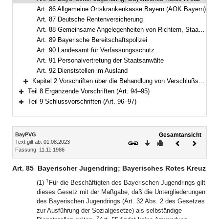
Art. 86 Allgemeine Ortskrankenkasse Bayern (AOK Bayern)
Art. 87 Deutsche Rentenversicherung
Art. 88 Gemeinsame Angelegenheiten von Richtern, Staatsanwälten und anderen Beschäftigten
Art. 89 Bayerische Bereitschaftspolizei
Art. 90 Landesamt für Verfassungsschutz
Art. 91 Personalvertretung der Staatsanwälte
Art. 92 Dienststellen im Ausland
Kapitel 2 Vorschriften über die Behandlung von Verschlußsachen (Art. 93)
Bereich erweitern
Teil 8 Ergänzende Vorschriften (Art. 94–95)
Bereich erweitern
Teil 9 Schlussvorschriften (Art. 96–97)
Bereich erweitern
Inhalt
BayPVG
Gesamtansicht
Text gilt ab: 01.08.2023
Download
Drucken
Vorheriges
Nächste
Fassung: 11.11.1986
Dokument
Dokume
Art. 85
Bayerischer Jugendring; Bayerisches Rotes Kreuz
1
(1)
Für die Beschäftigten des Bayerischen Jugendrings gilt
dieses Gesetz mit der Maßgabe, daß die Untergliederungen
des Bayerischen Jugendrings (Art. 32 Abs. 2 des Gesetzes
zur Ausführung der Sozialgesetze) als selbständige
2