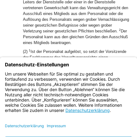
Leiters der Dienststelle oder einer in der Dienststelle
vertretenen Gewerkschaft kann das Verwaltungsgericht den
Ausschluß eines Mitglieds aus dem Personalrat oder die
Auflösung des Personalrats wegen grober Vernachlässigung
seiner gesetzlichen Befugnisse oder wegen grober
2
Verletzung seiner gesetzlichen Pflichten beschließen.
Der
Personalrat kann aus den gleichen Gründen den Ausschluß
eines Mitglieds beantragen.
1
(2)
Ist der Personalrat aufgelöst, so setzt der Vorsitzende
der Fachkammer des Verwaltungsgerichts einen
2
Wahlvorstand ein.
Dieser hat unverzüglich eine Neuwahl
3
einzuleiten.
Bis zur Neuwahl nimmt der Wahlvorstand die
dem Personalrat nach diesem Gesetz zustehenden
Befugnisse und Pflichten wahr.
Bayern.de
BayernPortal
Datenschutz
Impressum
Barrierefreiheit