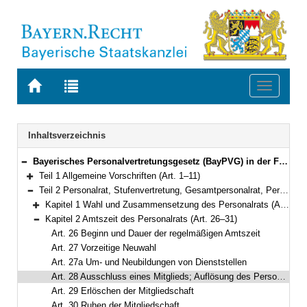
Zur
Zur
Toggle
Startseite
Trefferliste
navigati
von
der
BAYERN.RECHT
letzten
Navigation
Inhaltsverzeichnis
Suche
Bayerisches Personalvertretungsgesetz (BayPVG) in der Fassung der Bekanntmachung vom 11. November 1986 (GVBl. S. 349) BayRS 2035-1-F (Art. 1–97)
Bereich reduzieren
Teil 1 Allgemeine Vorschriften (Art. 1–11)
Bereich erweitern
Teil 2 Personalrat, Stufenvertretung, Gesamtpersonalrat, Personalversammlung (Art. 12–56)
Bereich reduzieren
Kapitel 1 Wahl und Zusammensetzung des Personalrats (Art. 12–25)
Bereich erweitern
Kapitel 2 Amtszeit des Personalrats (Art. 26–31)
Bereich reduzieren
Art. 26 Beginn und Dauer der regelmäßigen Amtszeit
Art. 27 Vorzeitige Neuwahl
Art. 27a Um- und Neubildungen von Dienststellen
Art. 28 Ausschluss eines Mitglieds; Auflösung des Personalrats
Art. 29 Erlöschen der Mitgliedschaft
Art. 30 Ruhen der Mitgliedschaft