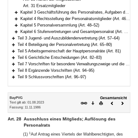
Art. 31 Ersatzmitglieder
Kapitel 3 Geschäftsführung des Personalrates, Aufgaben der Schwerbehindertenvertretung (Art. 32–45)
Bereich erweitern
Kapitel 4 Rechtsstellung der Personalratsmitglieder (Art. 46–47)
Bereich erweitern
Kapitel 5 Personalversammlung (Art. 48–52)
Bereich erweitern
Kapitel 6 Stufenvertretungen und Gesamtpersonalrat (Art. 53–56)
Bereich erweitern
Teil 3 Jugend- und Auszubildendenvertretung (Art. 57–64)
Bereich erweitern
Teil 4 Beteiligung der Personalvertretung (Art. 65–80)
Bereich erweitern
Teil 5 Arbeitsgemeinschaft der Hauptpersonalräte (Art. 81)
Bereich erweitern
Teil 6 Gerichtliche Entscheidungen (Art. 82–83)
Bereich erweitern
Teil 7 Vorschriften für besondere Verwaltungszweige und die Behandlung von Verschlußsachen (Art. 84–93)
Bereich erweitern
Teil 8 Ergänzende Vorschriften (Art. 94–95)
Bereich erweitern
Teil 9 Schlussvorschriften (Art. 96–97)
Bereich erweitern
Inhalt
BayPVG
Gesamtansicht
Text gilt ab: 01.08.2023
Download
Drucken
Vorheriges
Nächste
Fassung: 11.11.1986
Dokument
Dokume
Art. 28
Ausschluss eines Mitglieds; Auflösung des
Personalrats
1
(1)
Auf Antrag eines Viertels der Wahlberechtigten, des