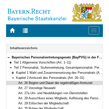
Zur
Zur
Toggle
Startseite
Trefferliste
navigati
von
der
BAYERN.RECHT
letzten
Navigation
Inhaltsverzeichnis
Suche
Bayerisches Personalvertretungsgesetz (BayPVG) in der Fassung der Bekanntmachung vom 11. November 1986 (GVBl. S. 349) BayRS 2035-1-F (Art. 1–97)
Bereich reduzieren
Teil 1 Allgemeine Vorschriften (Art. 1–11)
Bereich erweitern
Teil 2 Personalrat, Stufenvertretung, Gesamtpersonalrat, Personalversammlung (Art. 12–56)
Bereich reduzieren
Kapitel 1 Wahl und Zusammensetzung des Personalrats (Art. 12–25)
Bereich erweitern
Kapitel 2 Amtszeit des Personalrats (Art. 26–31)
Bereich reduzieren
Art. 26 Beginn und Dauer der regelmäßigen Amtszeit
Art. 27 Vorzeitige Neuwahl
Art. 27a Um- und Neubildungen von Dienststellen
Art. 28 Ausschluss eines Mitglieds; Auflösung des Personalrats
Art. 29 Erlöschen der Mitgliedschaft
Art. 30 Ruhen der Mitgliedschaft