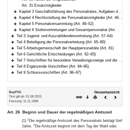
Art. 31 Ersatzmitglieder
Kapitel 3 Geschäftsführung des Personalrates, Aufgaben der Schwerbehindertenvertretung (Art. 32–45)
Bereich erweitern
Kapitel 4 Rechtsstellung der Personalratsmitglieder (Art. 46–47)
Bereich erweitern
Kapitel 5 Personalversammlung (Art. 48–52)
Bereich erweitern
Kapitel 6 Stufenvertretungen und Gesamtpersonalrat (Art. 53–56)
Bereich erweitern
Teil 3 Jugend- und Auszubildendenvertretung (Art. 57–64)
Bereich erweitern
Teil 4 Beteiligung der Personalvertretung (Art. 65–80)
Bereich erweitern
Teil 5 Arbeitsgemeinschaft der Hauptpersonalräte (Art. 81)
Bereich erweitern
Teil 6 Gerichtliche Entscheidungen (Art. 82–83)
Bereich erweitern
Teil 7 Vorschriften für besondere Verwaltungszweige und die Behandlung von Verschlußsachen (Art. 84–93)
Bereich erweitern
Teil 8 Ergänzende Vorschriften (Art. 94–95)
Bereich erweitern
Teil 9 Schlussvorschriften (Art. 96–97)
Bereich erweitern
Inhalt
BayPVG
Gesamtansicht
Text gilt ab: 01.08.2023
Download
Drucken
Vorheriges
Nächste
Fassung: 11.11.1986
Dokument
Dokume
Art. 26
Beginn und Dauer der regelmäßigen Amtszeit
1
(1)
Die regelmäßige Amtszeit des Personalrats beträgt fünf
2
Jahre.
Die Amtszeit beginnt mit dem Tag der Wahl oder,