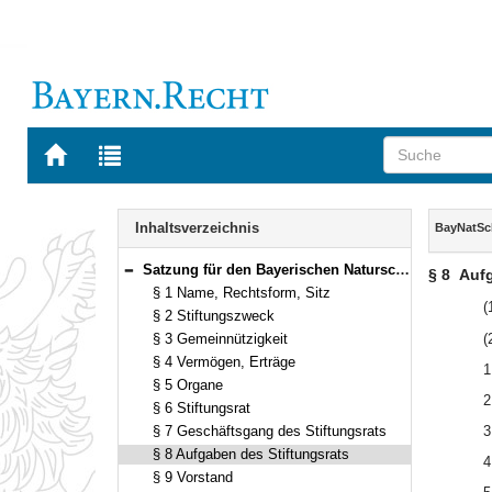
Zur
Zur
Startseite
Trefferliste
von
der
Navigation
BAYERN.RECHT
letzten
Inhalt
Inhaltsverzeichnis
BayNatSc
Suche
Satzung für den Bayerischen Naturschutzfonds (BayNatSchFS) Vom 26. September 2014 (GVBl S. 444) BayRS 791-1-7-U (§§ 1–14)
§ 8
Aufg
Bereich reduzieren
§ 1 Name, Rechtsform, Sitz
(
§ 2 Stiftungszweck
§ 3 Gemeinnützigkeit
(
§ 4 Vermögen, Erträge
1
§ 5 Organe
2
§ 6 Stiftungsrat
§ 7 Geschäftsgang des Stiftungsrats
3
§ 8 Aufgaben des Stiftungsrats
4
§ 9 Vorstand