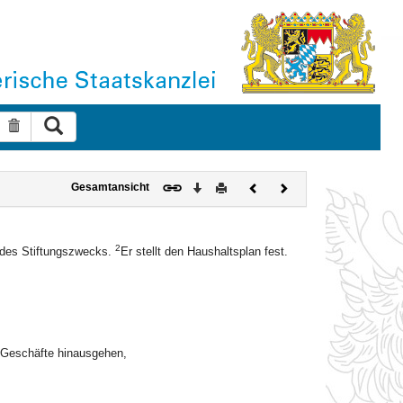
Suche ausführen
Suche zurücksetzen
Download
Drucken
Vorheriges
Nächstes
Gesamtansicht
Dokument
Dokument
2
g des Stiftungszwecks.
Er stellt den Haushaltsplan fest.
Geschäfte hinausgehen,