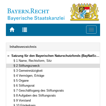
Zur
Zur
Toggle
Startseite
Trefferliste
navigati
von
der
BAYERN.RECHT
letzten
Navigation
Inhaltsverzeichnis
Suche
Satzung für den Bayerischen Naturschutzfonds (BayNatSchFS) Vom 26. September 2014 (GVBl S. 444) BayRS 791-1-7-U (§§ 1–14)
Bereich reduzieren
§ 1 Name, Rechtsform, Sitz
§ 2 Stiftungszweck
§ 3 Gemeinnützigkeit
§ 4 Vermögen, Erträge
§ 5 Organe
§ 6 Stiftungsrat
§ 7 Geschäftsgang des Stiftungsrats
§ 8 Aufgaben des Stiftungsrats
§ 9 Vorstand
§ 10 Förderkreis