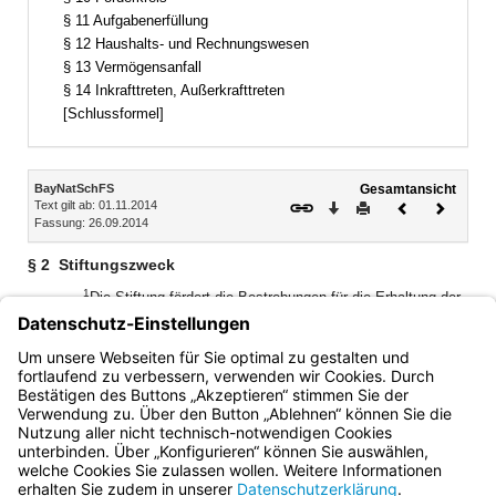
§ 11 Aufgabenerfüllung
§ 12 Haushalts- und Rechnungswesen
§ 13 Vermögensanfall
§ 14 Inkrafttreten, Außerkrafttreten
[Schlussformel]
Inhalt
BayNatSchFS
Gesamtansicht
Text gilt ab: 01.11.2014
Download
Drucken
Vorheriges
Nächste
Fassung: 26.09.2014
Dokument
Dokume
§ 2
Stiftungszweck
1
Die Stiftung fördert die Bestrebungen für die Erhaltung der
natürlichen Umwelt und der natürlichen Lebensgrundlagen
2
und trägt zur Aufbringung der benötigten Mittel bei.
Sie hat
insbesondere die in Art. 50 Abs. 2 Satz 2 BayNatSchG
beschriebenen Aufgaben.
Bayern.de
BayernPortal