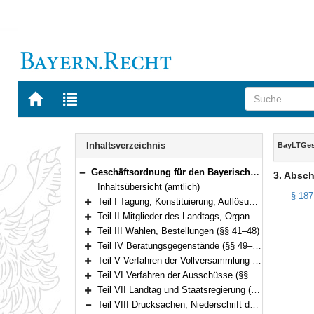
Zur
Zur
Startseite
Trefferliste
von
der
Navigation
BAYERN.RECHT
letzten
Inhalt
Inhaltsverzeichnis
BayLTGe
Suche
Geschäftsordnung für den Bayerischen Landtag (BayLTGeschO) in der Fassung der Bekanntmachung vom 14. August 2009 (GVBl. S. 420) BayRS 1100-3-I (§§ 1–195)
3. Absch
Bereich reduzieren
Inhaltsübersicht (amtlich)
§ 187
Teil I Tagung, Konstituierung, Auflösung und Abberufung (§§ 1–3)
Bereich erweitern
Teil II Mitglieder des Landtags, Organe und Gremien (§§ 4–40)
Bereich erweitern
Teil III Wahlen, Bestellungen (§§ 41–48)
Bereich erweitern
Teil IV Beratungsgegenstände (§§ 49–94)
Bereich erweitern
Teil V Verfahren der Vollversammlung (§§ 95–135)
Bereich erweitern
Teil VI Verfahren der Ausschüsse (§§ 136–175)
Bereich erweitern
Teil VII Landtag und Staatsregierung (§§ 176–180)
Bereich erweitern
Teil VIII Drucksachen, Niederschrift der Verhandlungen und Ausfertigung der Beschlüsse (§§ 181–187)
Bereich reduzieren