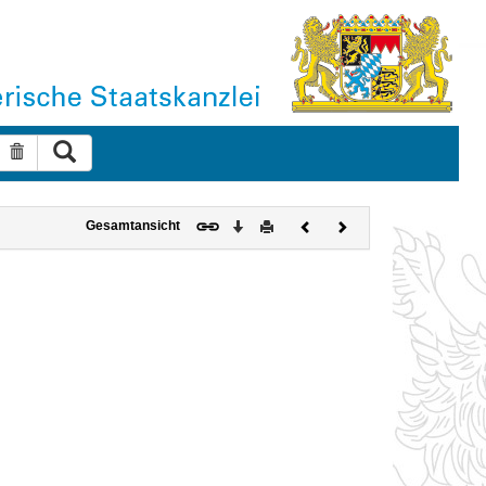
Suche ausführen
Suche zurücksetzen
Download
Drucken
Vorheriges
Nächstes
Gesamtansicht
Dokument
Dokument