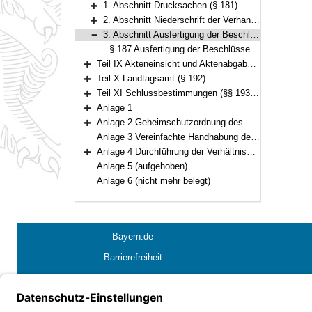
1. Abschnitt Drucksachen (§ 181)
Bereich erweitern
2. Abschnitt Niederschrift der Verhandlungen (§§ 182–186)
Bereich erweitern
3. Abschnitt Ausfertigung der Beschlüsse (§ 187)
Bereich reduzieren
§ 187 Ausfertigung der Beschlüsse
Teil IX Akteneinsicht und Aktenabgabe, Behandlung von Verschlusssachen (§§ 188–191)
Bereich erweitern
Teil X Landtagsamt (§ 192)
Bereich erweitern
Teil XI Schlussbestimmungen (§§ 193–195)
Bereich erweitern
Anlage 1
Bereich erweitern
Anlage 2 Geheimschutzordnung des Bayerischen Landtags (GeheimSchO)
Bereich erweitern
Anlage 3 Vereinfachte Handhabung des Immunitätsrechts
Anlage 4 Durchführung der Verhältnismäßigkeitsprüfung bei berufsreglementierenden Regelungen im Anwendungsbereich der Richtlinie 2005/36/EG
Bereich erweitern
Anlage 5 (aufgehoben)
Anlage 6 (nicht mehr belegt)
Bayern.de
Barrierefreiheit