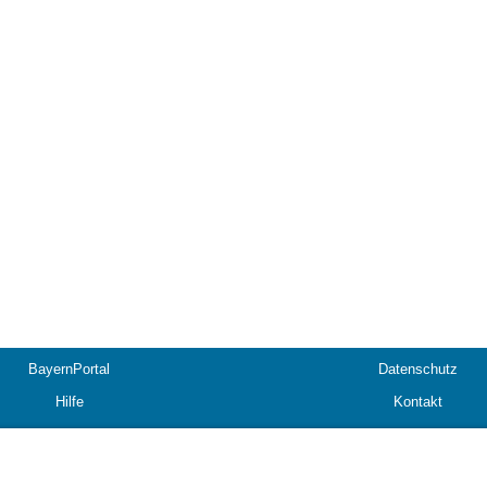
BayernPortal
Datenschutz
Hilfe
Kontakt