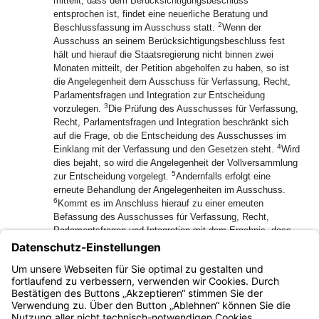
mitteilt, dass dem Berücksichtigungsbeschluss
entsprochen ist, findet eine neuerliche Beratung und
2
Beschlussfassung im Ausschuss statt.
Wenn der
Ausschuss an seinem Berücksichtigungsbeschluss fest
hält und hierauf die Staatsregierung nicht binnen zwei
Monaten mitteilt, der Petition abgeholfen zu haben, so ist
die Angelegenheit dem Ausschuss für Verfassung, Recht,
Parlamentsfragen und Integration zur Entscheidung
3
vorzulegen.
Die Prüfung des Ausschusses für Verfassung,
Recht, Parlamentsfragen und Integration beschränkt sich
auf die Frage, ob die Entscheidung des Ausschusses im
4
Einklang mit der Verfassung und den Gesetzen steht.
Wird
dies bejaht, so wird die Angelegenheit der Vollversammlung
5
zur Entscheidung vorgelegt.
Andernfalls erfolgt eine
erneute Behandlung der Angelegenheiten im Ausschuss.
6
Kommt es im Anschluss hierauf zu einer erneuten
Befassung des Ausschusses für Verfassung, Recht,
Parlamentsfragen und Integration mit dem Ergebnis, dass
die Entscheidung des Ausschusses Recht und Gesetz nicht
7
entspricht, findet keine weitere Sachbehandlung statt.
Art.
8
5 Abs. 2 BayPetG findet Anwendung.
Die Petentin oder der
Petent wird gemäß § 83 unterrichtet.