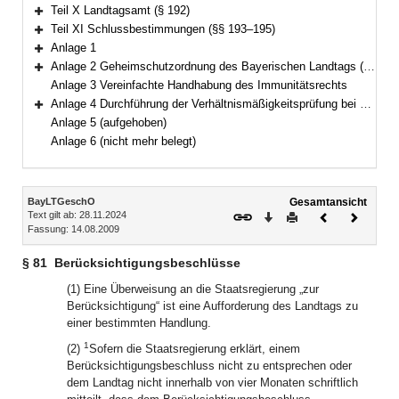
Bereich erweitern
Teil X Landtagsamt (§ 192)
Bereich erweitern
Teil XI Schlussbestimmungen (§§ 193–195)
Bereich erweitern
Anlage 1
Bereich erweitern
Anlage 2 Geheimschutzordnung des Bayerischen Landtags (GeheimSchO)
Bereich erweitern
Anlage 3 Vereinfachte Handhabung des Immunitätsrechts
Anlage 4 Durchführung der Verhältnismäßigkeitsprüfung bei berufsreglementierenden Regelungen im Anwendungsbereich der Richtlinie 2005/36/EG
Bereich erweitern
Anlage 5 (aufgehoben)
Anlage 6 (nicht mehr belegt)
Inhalt
BayLTGeschO
Gesamtansicht
Text gilt ab: 28.11.2024
Download
Drucken
Vorheriges
Nächste
Fassung: 14.08.2009
Dokument
Dokume
§ 81
Berücksichtigungsbeschlüsse
(1) Eine Überweisung an die Staatsregierung „zur
Berücksichtigung“ ist eine Aufforderung des Landtags zu
einer bestimmten Handlung.
1
(2)
Sofern die Staatsregierung erklärt, einem
Berücksichtigungsbeschluss nicht zu entsprechen oder
dem Landtag nicht innerhalb von vier Monaten schriftlich