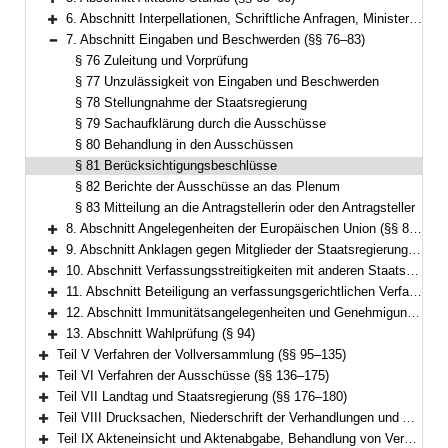
Bereich erweitern
6. Abschnitt Interpellationen, Schriftliche Anfragen, Ministerin- oder Ministerbefragung, Anfragen zum Plenum sowie Unmittelbare Auskunftsverlangen (§§ 67–75)
Bereich erweitern
7. Abschnitt Eingaben und Beschwerden (§§ 76–83)
Bereich reduzieren
§ 76 Zuleitung und Vorprüfung
§ 77 Unzulässigkeit von Eingaben und Beschwerden
§ 78 Stellungnahme der Staatsregierung
§ 79 Sachaufklärung durch die Ausschüsse
§ 80 Behandlung in den Ausschüssen
§ 81 Berücksichtigungsbeschlüsse
§ 82 Berichte der Ausschüsse an das Plenum
§ 83 Mitteilung an die Antragstellerin oder den Antragsteller
8. Abschnitt Angelegenheiten der Europäischen Union (§§ 83a–83d)
Bereich erweitern
9. Abschnitt Anklagen gegen Mitglieder der Staatsregierung oder des Landtags (§§ 84–86)
Bereich erweitern
10. Abschnitt Verfassungsstreitigkeiten mit anderen Staatsorganen, abstrakte Normenkontrolle (Art. 93 Abs. 1 Nr. 2a GG) und Kompetenzfreigabeverfahren (Art. 93 Abs. 2 GG) (§§ 87–89)
Bereich erweitern
11. Abschnitt Beteiligung an verfassungsgerichtlichen Verfahren (§§ 90–91)
Bereich erweitern
12. Abschnitt Immunitätsangelegenheiten und Genehmigung zur Zeugenvernehnung (§§ 92–93a)
Bereich erweitern
13. Abschnitt Wahlprüfung (§ 94)
Bereich erweitern
Teil V Verfahren der Vollversammlung (§§ 95–135)
Bereich erweitern
Teil VI Verfahren der Ausschüsse (§§ 136–175)
Bereich erweitern
Teil VII Landtag und Staatsregierung (§§ 176–180)
Bereich erweitern
Teil VIII Drucksachen, Niederschrift der Verhandlungen und Ausfertigung der Beschlüsse (§§ 181–187)
Bereich erweitern
Teil IX Akteneinsicht und Aktenabgabe, Behandlung von Verschlusssachen (§§ 188–191)