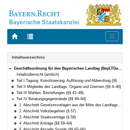
Zur
Zur
Toggle
Startseite
Trefferliste
navigati
von
der
BAYERN.RECHT
letzten
Navigation
Inhaltsverzeichnis
Suche
Geschäftsordnung für den Bayerischen Landtag (BayLTGeschO) in der Fassung der Bekanntmachung vom 14. August 2009 (GVBl. S. 420) BayRS 1100-3-I (§§ 1–195)
Bereich reduzieren
Inhaltsübersicht (amtlich)
Teil I Tagung, Konstituierung, Auflösung und Abberufung (§§ 1–3)
Bereich erweitern
Teil II Mitglieder des Landtags, Organe und Gremien (§§ 4–40)
Bereich erweitern
Teil III Wahlen, Bestellungen (§§ 41–48)
Bereich erweitern
Teil IV Beratungsgegenstände (§§ 49–94)
Bereich reduzieren
1. Abschnitt Gesetzesvorlagen aus der Mitte des Landtags und der Staatsregierung (§§ 49–56)
Bereich erweitern
2. Abschnitt Volksbegehren (§ 57)
Bereich erweitern
3. Abschnitt Staatsverträge (§ 58)
Bereich erweitern
4. Abschnitt Anträge (§§ 59–64)
Bereich erweitern
5. Abschnitt Aktuelle Stunde (§§ 65–66)